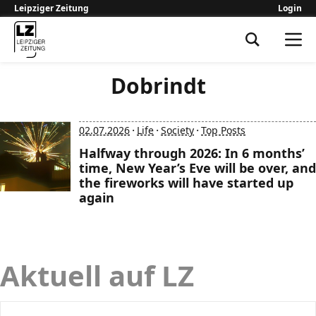
Leipziger Zeitung
Login
Leipziger Zeitung
Dobrindt
·
·
·
02.07.2026
Life
Society
Top Posts
Halfway through 2026: In 6 months’
time, New Year’s Eve will be over, and
the fireworks will have started up
again
Aktuell auf LZ