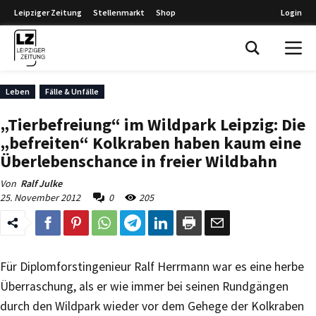
Leipziger Zeitung
Stellenmarkt
Shop
Login
Leipziger Zeitung
Leben
Fälle & Unfälle
„Tierbefreiung“ im Wildpark Leipzig: Die
„befreiten“ Kolkraben haben kaum eine
Überlebenschance in freier Wildbahn
Von
Ralf Julke
25. November 2012
0
205
Für Diplomforstingenieur Ralf Herrmann war es eine herbe
Überraschung, als er wie immer bei seinen Rundgängen
durch den Wildpark wieder vor dem Gehege der Kolkraben