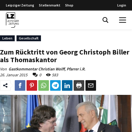
Leipziger Zeitung
Stellenmarkt
Shop
Login
Leipziger Zeitung
Leben
Gesellschaft
Zum Rücktritt von Georg Christoph Biller
als Thomaskantor
Von
Gastkommentar Christian Wolff, Pfarrer i.R.
26. Januar 2015
0
583