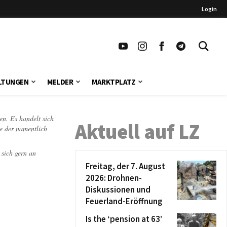
Login
LTUNGEN
MELDER
MARKTPLATZ
en. Es handelt sich
Aktuell auf LZ
te der namentlich
 sich gern an
Freitag, der 7. August
2026: Drohnen-
Diskussionen und
Feuerland-Eröffnung
Is the ‘pension at 63’