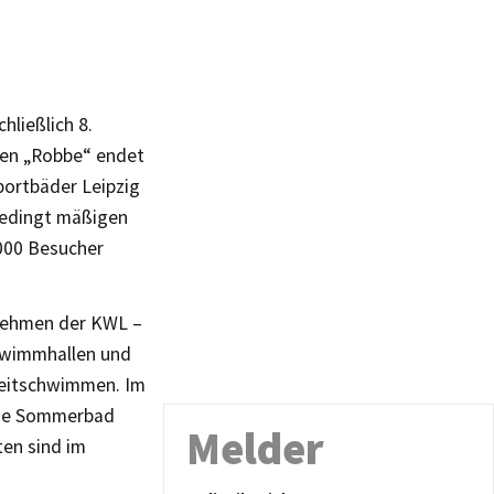
hließlich 8.
ken „Robbe“ endet
portbäder Leipzig
rbedingt mäßigen
.000 Besucher
rnehmen der KWL –
hwimmhallen und
izeitschwimmen. Im
che Sommerbad
Melder
ten sind im