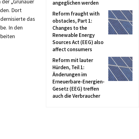
n der „Grünauer
angeglichen werden
rden. Dort
Reform fraught with
dernisierte das
obstacles, Part 1:
be. In den
Changes to the
Renewable Energy
beiten
Sources Act (EEG) also
affect consumers
Reform mit lauter
Hürden, Teil 1:
Änderungen im
Erneuerbare-Energien-
Gesetz (EEG) treffen
auch die Verbraucher