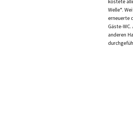
kostete all
Welle“. We
erneuerte 
Gäste-WC. 
anderen Ha
durchgefüh