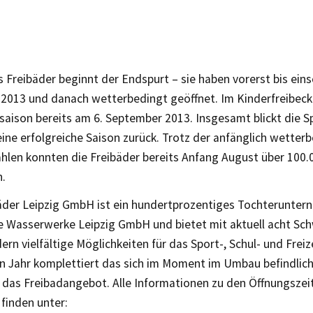
s Freibäder beginnt der Endspurt – sie haben vorerst bis einsc
2013 und danach wetterbedingt geöffnet. Im Kinderfreibec
saison bereits am 6. September 2013. Insgesamt blickt die S
ine erfolgreiche Saison zurück. Trotz der anfänglich wette
hlen konnten die Freibäder bereits Anfang August über 100
n.
äder Leipzig GmbH ist ein hundertprozentiges Tochterunte
Wasserwerke Leipzig GmbH und bietet mit aktuell acht Sc
dern vielfältige Möglichkeiten für das Sport-, Schul- und Fre
Jahr komplettiert das sich im Moment im Umbau befindli
 das Freibadangebot. Alle Informationen zu den Öffnungszei
 finden unter: