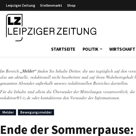
Leipziger Zeitung
Stellenmarkt
Shop
Leipziger Zeitung
STARTSEITE
POLITIK
WIRTSCHAFT
Im Bereich
„Melder“
finden Sie Inhalte Dritter, die uns tagtäglich auf den ver
also um aktuelle, redaktionell nicht bearbeitete und auf ihren Wahrheitsgehalt 
genannten Absender außerhalb unseres redaktionellen Bereiches darstellen.
Für die Inhalte sind allein die Übersender der Mitteilungen verantwortlich, di
redaktion@l-iz.de
oder kontaktieren den Versender der Informationen.
Melder
Bewegungsmelder
Ende der Sommerpause: