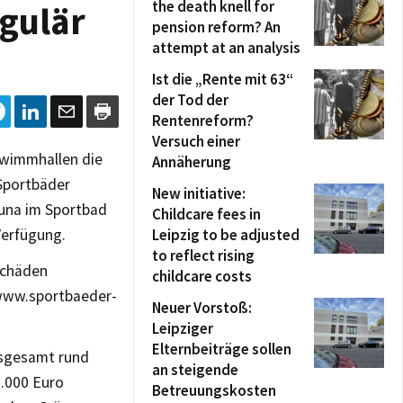
the death knell for
gulär
pension reform? An
attempt at an analysis
Ist die „Rente mit 63“
der Tod der
Rentenreform?
Versuch einer
hwimmhallen die
Annäherung
Sportbäder
New initiative:
auna im Sportbad
Childcare fees in
Verfügung.
Leipzig to be adjusted
to reflect rising
schäden
childcare costs
 www.sportbaeder-
Neuer Vorstoß:
Leipziger
Elternbeiträge sollen
nsgesamt rund
an steigende
0.000 Euro
Betreuungskosten