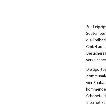
Für Leipzig
September 
die Freibad
GmbH auf e
Besucherza
verzeichne
Die Sportb
Kommunale 
vier Freibä
kommenden 
Schönefeld
Internet zu