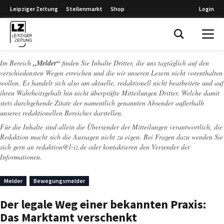
Leipziger Zeitung
Stellenmarkt
Shop
Login
Leipziger Zeitung
Im Bereich
„Melder“
finden Sie Inhalte Dritter, die uns tagtäglich auf den
verschiedensten Wegen erreichen und die wir unseren Lesern nicht vorenthalten
wollen. Es handelt sich also um aktuelle, redaktionell nicht bearbeitete und auf
ihren Wahrheitsgehalt hin nicht überprüfte Mitteilungen Dritter. Welche damit
stets durchgehende Zitate der namentlich genannten Absender außerhalb
unseres redaktionellen Bereiches darstellen.
Für die Inhalte sind allein die Übersender der Mitteilungen verantwortlich, die
Redaktion macht sich die Aussagen nicht zu eigen. Bei Fragen dazu wenden Sie
sich gern an
redaktion@l-iz.de
oder kontaktieren den Versender der
Informationen.
Melder
Bewegungsmelder
Der legale Weg einer bekannten Praxis:
Das Marktamt verschenkt