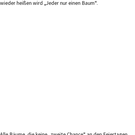
wieder heißen wird „Jeder nur einen Baum“.
Alle Bäume, die keine „zweite Chance“ an den Feiertagen