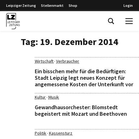
Leipziger Zeitung
Stellenmarkt
Shop
Login
Leipziger Zeitung
Tag:
19. Dezember 2014
·
Wirtschaft
Verbraucher
Ein bisschen mehr für die Bedürftigen:
Stadt Leipzig legt neues Konzept für
angemessene Kosten der Unterkunft vor
·
Kultur
Musik
Gewandhausorchester: Blomstedt
begeistert mit Mozart und Beethoven
·
Politik
Kassensturz