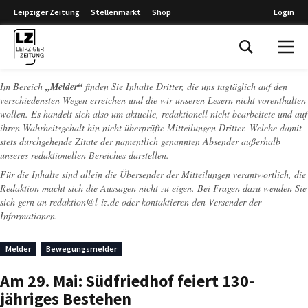
Leipziger Zeitung
Stellenmarkt
Shop
Login
Leipziger Zeitung
Im Bereich
„Melder“
finden Sie Inhalte Dritter, die uns tagtäglich auf den
verschiedensten Wegen erreichen und die wir unseren Lesern nicht vorenthalten
wollen. Es handelt sich also um aktuelle, redaktionell nicht bearbeitete und auf
ihren Wahrheitsgehalt hin nicht überprüfte Mitteilungen Dritter. Welche damit
stets durchgehende Zitate der namentlich genannten Absender außerhalb
unseres redaktionellen Bereiches darstellen.
Für die Inhalte sind allein die Übersender der Mitteilungen verantwortlich, die
Redaktion macht sich die Aussagen nicht zu eigen. Bei Fragen dazu wenden Sie
sich gern an
redaktion@l-iz.de
oder kontaktieren den Versender der
Informationen.
Melder
Bewegungsmelder
Am 29. Mai: Südfriedhof feiert 130-
jähriges Bestehen