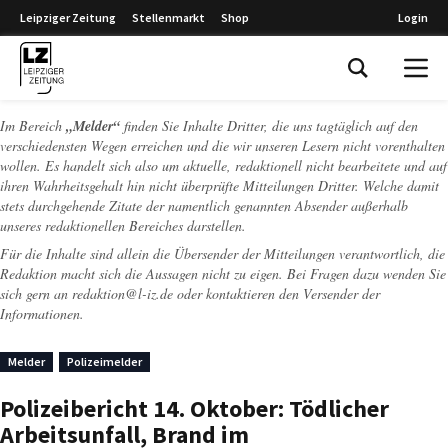
Leipziger Zeitung
Stellenmarkt
Shop
Login
Leipziger Zeitung
Im Bereich
„Melder“
finden Sie Inhalte Dritter, die uns tagtäglich auf den
verschiedensten Wegen erreichen und die wir unseren Lesern nicht vorenthalten
wollen. Es handelt sich also um aktuelle, redaktionell nicht bearbeitete und auf
ihren Wahrheitsgehalt hin nicht überprüfte Mitteilungen Dritter. Welche damit
stets durchgehende Zitate der namentlich genannten Absender außerhalb
unseres redaktionellen Bereiches darstellen.
Für die Inhalte sind allein die Übersender der Mitteilungen verantwortlich, die
Redaktion macht sich die Aussagen nicht zu eigen. Bei Fragen dazu wenden Sie
sich gern an
redaktion@l-iz.de
oder kontaktieren den Versender der
Informationen.
Melder
Polizeimelder
Polizeibericht 14. Oktober: Tödlicher
Arbeitsunfall, Brand im