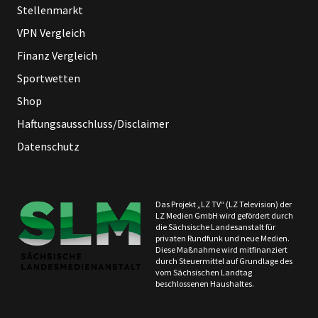
Stellenmarkt
VPN Vergleich
Finanz Vergleich
Sportwetten
Shop
Haftungsausschluss/Disclaimer
Datenschutz
Das Projekt „LZ TV“ (LZ Television) der
LZ Medien GmbH wird gefördert durch
die Sächsische Landesanstalt für
privaten Rundfunk und neue Medien.
Diese Maßnahme wird mitfinanziert
durch Steuermittel auf Grundlage des
vom Sächsischen Landtag
beschlossenen Haushaltes.