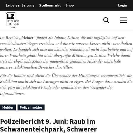
Leipziger Zeitung
Stellenmarkt
Shop
Login
Leipziger Zeitung
Im Bereich
„Melder“
finden Sie Inhalte Dritter, die uns tagtäglich auf den
verschiedensten Wegen erreichen und die wir unseren Lesern nicht vorenthalten
wollen. Es handelt sich also um aktuelle, redaktionell nicht bearbeitete und auf
ihren Wahrheitsgehalt hin nicht überprüfte Mitteilungen Dritter. Welche damit
stets durchgehende Zitate der namentlich genannten Absender außerhalb
unseres redaktionellen Bereiches darstellen.
Für die Inhalte sind allein die Übersender der Mitteilungen verantwortlich, die
Redaktion macht sich die Aussagen nicht zu eigen. Bei Fragen dazu wenden Sie
sich gern an
redaktion@l-iz.de
oder kontaktieren den Versender der
Informationen.
Melder
Polizeimelder
Polizeibericht 9. Juni: Raub im
Schwanenteichpark, Schwerer