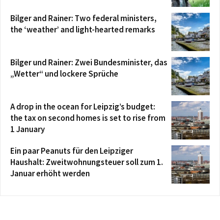
Bilger and Rainer: Two federal ministers,
the ‘weather’ and light-hearted remarks
Bilger und Rainer: Zwei Bundesminister, das
„Wetter“ und lockere Sprüche
A drop in the ocean for Leipzig’s budget:
the tax on second homes is set to rise from
1 January
Ein paar Peanuts für den Leipziger
Haushalt: Zweitwohnungsteuer soll zum 1.
Januar erhöht werden