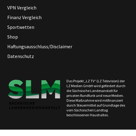
VPN Vergleich
Finanz Vergleich
Sportwetten
Shop
Haftungsausschluss/Disclaimer
Datenschutz
Das Projekt „LZ TV“ (LZ Television) der
LZ Medien GmbH wird gefördert durch
die Sächsische Landesanstalt für
privaten Rundfunk und neue Medien.
Diese Maßnahme wird mitfinanziert
durch Steuermittel auf Grundlage des
vom Sächsischen Landtag
beschlossenen Haushaltes.