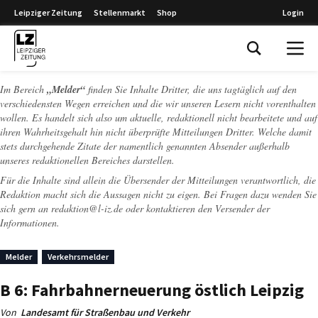
Leipziger Zeitung
Stellenmarkt
Shop
Login
Leipziger Zeitung
Im Bereich
„Melder“
finden Sie Inhalte Dritter, die uns tagtäglich auf den
verschiedensten Wegen erreichen und die wir unseren Lesern nicht vorenthalten
wollen. Es handelt sich also um aktuelle, redaktionell nicht bearbeitete und auf
ihren Wahrheitsgehalt hin nicht überprüfte Mitteilungen Dritter. Welche damit
stets durchgehende Zitate der namentlich genannten Absender außerhalb
unseres redaktionellen Bereiches darstellen.
Für die Inhalte sind allein die Übersender der Mitteilungen verantwortlich, die
Redaktion macht sich die Aussagen nicht zu eigen. Bei Fragen dazu wenden Sie
sich gern an
redaktion@l-iz.de
oder kontaktieren den Versender der
Informationen.
Melder
Verkehrsmelder
B 6: Fahrbahnerneuerung östlich Leipzig
Von
Landesamt für Straßenbau und Verkehr