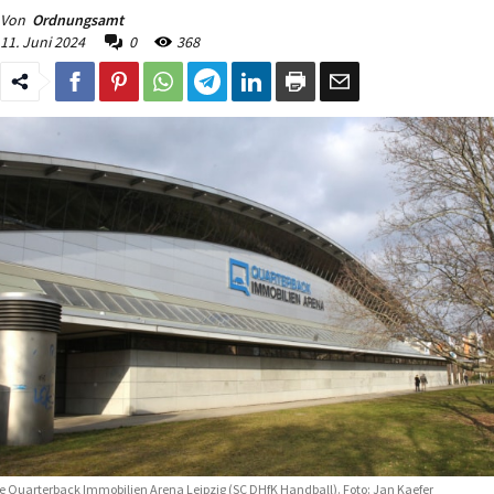
Von
Ordnungsamt
11. Juni 2024
0
368
e Quarterback Immobilien Arena Leipzig (SC DHfK Handball). Foto: Jan Kaefer