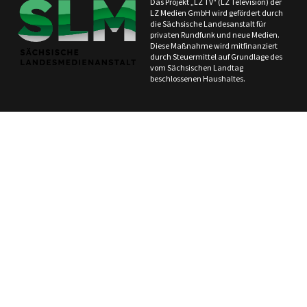
Das Projekt „LZ TV“ (LZ Television) der
LZ Medien GmbH wird gefördert durch
die Sächsische Landesanstalt für
privaten Rundfunk und neue Medien.
Diese Maßnahme wird mitfinanziert
durch Steuermittel auf Grundlage des
vom Sächsischen Landtag
beschlossenen Haushaltes.