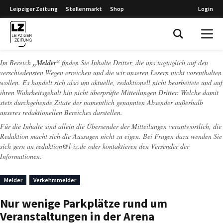
Leipziger Zeitung
Stellenmarkt
Shop
Login
Leipziger Zeitung
Im Bereich
„Melder“
finden Sie Inhalte Dritter, die uns tagtäglich auf den
verschiedensten Wegen erreichen und die wir unseren Lesern nicht vorenthalten
wollen. Es handelt sich also um aktuelle, redaktionell nicht bearbeitete und auf
ihren Wahrheitsgehalt hin nicht überprüfte Mitteilungen Dritter. Welche damit
stets durchgehende Zitate der namentlich genannten Absender außerhalb
unseres redaktionellen Bereiches darstellen.
Für die Inhalte sind allein die Übersender der Mitteilungen verantwortlich, die
Redaktion macht sich die Aussagen nicht zu eigen. Bei Fragen dazu wenden Sie
sich gern an
redaktion@l-iz.de
oder kontaktieren den Versender der
Informationen.
Melder
Verkehrsmelder
Nur wenige Parkplätze rund um
Veranstaltungen in der Arena