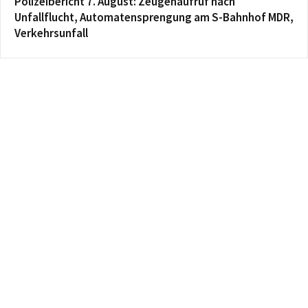
Polizeibericht 7. August: Zeugenaufruf nach
Unfallflucht, Automatensprengung am S-Bahnhof MDR,
Verkehrsunfall