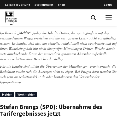
Leipziger Zeitung
Stellenmarkt
Shop
Login
Leipziger Zeitung
Im Bereich
„Melder“
finden Sie Inhalte Dritter, die uns tagtäglich auf den
verschiedensten Wegen erreichen und die wir unseren Lesern nicht vorenthalten
wollen. Es handelt sich also um aktuelle, redaktionell nicht bearbeitete und auf
ihren Wahrheitsgehalt hin nicht überprüfte Mitteilungen Dritter. Welche damit
stets durchgehende Zitate der namentlich genannten Absender außerhalb
unseres redaktionellen Bereiches darstellen.
Für die Inhalte sind allein die Übersender der Mitteilungen verantwortlich, die
Redaktion macht sich die Aussagen nicht zu eigen. Bei Fragen dazu wenden Sie
sich gern an
redaktion@l-iz.de
oder kontaktieren den Versender der
Informationen.
Melder
Wortmelder
Stefan Brangs (SPD): Übernahme des
Tarifergebnisses jetzt