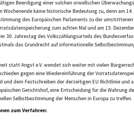
ültigen Beerdigung einer solchen orwellschen Überwachung
Wochenende käme historische Bedeutung zu, denn am 14. 
ustimmung des Europäischen Parlaments zu der umstrittenen 
orratsdatenspeicherung zum achten Mal und am 15. Dezember 
der 30. Jahrestag des Volkszählungsurteils des Bundesverfa
stmals das Grundrecht auf informationelle Selbstbestimmun
heit statt Angst e.V. wendet sich weiter mit vielen Bürgerre
schieden gegen eine Wiedereinführung der Vorratsdatenspei
 und dem Festschreiben der derzeitigen EU Richtlinie und a
opäischen Gerichtshof, eine Entscheidung für die Wahrung de
nellen Selbstbestimmung der Menschen in Europa zu treffen.
onen zum Verfahren: