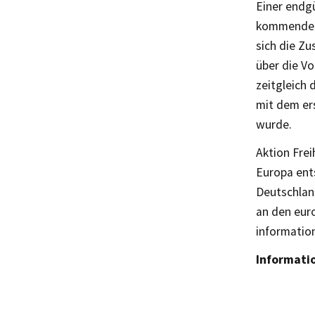
Einer endg
kommenden 
sich die Z
über die V
zeitgleich 
mit dem er
wurde.
Aktion Frei
Europa ent
Deutschland
an den eur
informatio
Informati