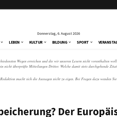
Donnerstag, 6. August 2026
LEBEN
KULTUR
BILDUNG
SPORT
VERANSTA
schiedensten Wegen erreichen und die wir unseren Lesern nicht vorenthalten woll
hin nicht überprüfte Mitteilungen Dritter. Welche damit stets durchgehende Zita
e Redaktion macht sich die Aussagen nicht zu eigen. Bei Fragen dazu wenden Sie
peicherung? Der Europäi