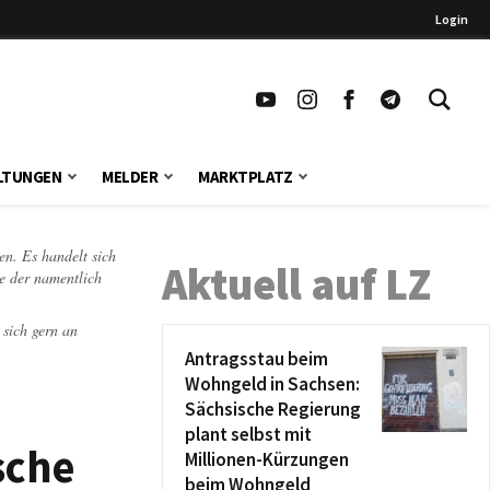
Login
LTUNGEN
MELDER
MARKTPLATZ
en. Es handelt sich
Aktuell auf LZ
te der namentlich
 sich gern an
Antragsstau beim
Wohngeld in Sachsen:
Sächsische Regierung
plant selbst mit
sche
Millionen-Kürzungen
beim Wohngeld