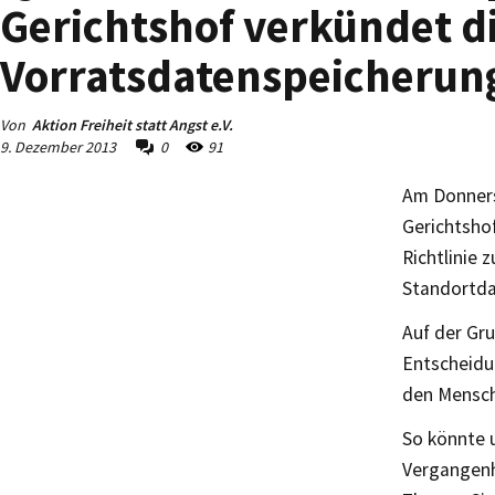
Gerichtshof verkündet d
Vorratsdatenspeicherun
Von
Aktion Freiheit statt Angst e.V.
9. Dezember 2013
0
91
Am Donners
Gerichtshof
Richtlinie 
Standortda
Auf der Gr
Entscheidu
den Mensch
So könnte u
Vergangenh