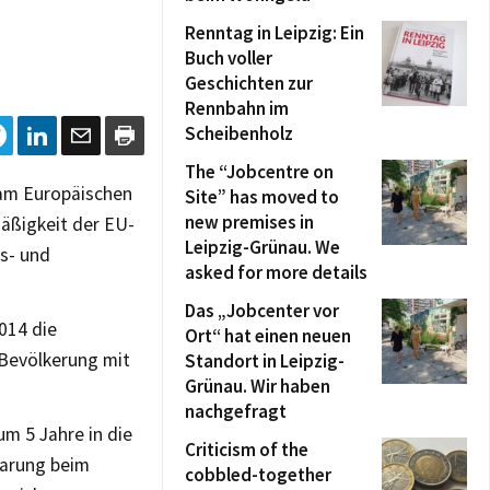
Renntag in Leipzig: Ein
Buch voller
Geschichten zur
Rennbahn im
Scheibenholz
The “Jobcentre on
 am Europäischen
Site” has moved to
new premises in
mäßigkeit der EU-
Leipzig-Grünau. We
gs- und
asked for more details
Das „Jobcenter vor
014 die
Ort“ hat einen neuen
 Bevölkerung mit
Standort in Leipzig-
Grünau. Wir haben
nachgefragt
um 5 Jahre in die
Criticism of the
barung beim
cobbled-together