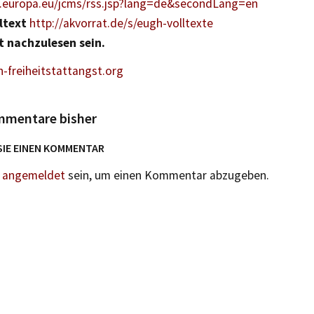
ia.europa.eu/jcms/rss.jsp?lang=de&secondLang=en
ltext
http://akvorrat.de/s/eugh-volltexte
t nachzulesen sein.
-freiheitstattangst.org
mmentare bisher
SIE EINEN KOMMENTAR
n
angemeldet
sein, um einen Kommentar abzugeben.