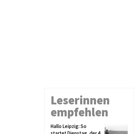
Leserinnen
empfehlen
Hallo Leipzig: So
startet Dienstag, der 4.