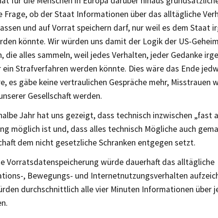
hat für die Menschen in Europa darüber hinaus grundsätzlic
 Frage, ob der Staat Informationen über das alltägliche Ver
assen und auf Vorrat speichern darf, nur weil es dem Staat 
erden könnte. Wir würden uns damit der Logik der US-Gehei
, die alles sammeln, weil jedes Verhalten, jeder Gedanke ir
ür ein Strafverfahren werden könnte. Dies wäre das Ende jed
e, es gäbe keine vertraulichen Gespräche mehr, Misstrauen 
unserer Gesellschaft werden.
halbe Jahr hat uns gezeigt, dass technisch inzwischen „fast a
g möglich ist und, dass alles technisch Mögliche auch gem
chaft dem nicht gesetzliche Schranken entgegen setzt.
te Vorratsdatenspeicherung würde dauerhaft das alltägliche
ions-, Bewegungs- und Internetnutzungsverhalten aufzeichn
den durchschnittlich alle vier Minuten Informationen über 
en.