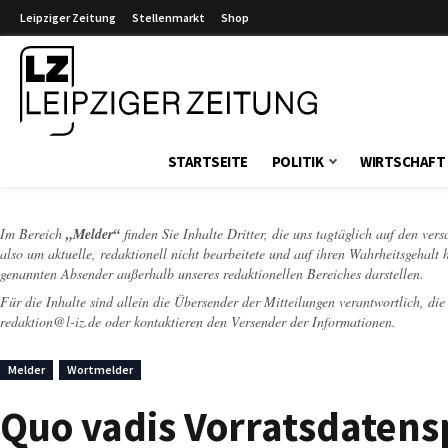
Leipziger Zeitung
Stellenmarkt
Shop
Leipziger Zeitung
STARTSEITE
POLITIK
WIRTSCHAFT
Im Bereich
„Melder“
finden Sie Inhalte Dritter, die uns tagtäglich auf den ver
also um aktuelle, redaktionell nicht bearbeitete und auf ihren Wahrheitsgehalt 
genannten Absender außerhalb unseres redaktionellen Bereiches darstellen.
Für die Inhalte sind allein die Übersender der Mitteilungen verantwortlich, di
redaktion@l-iz.de
oder kontaktieren den Versender der Informationen.
Melder
Wortmelder
Quo vadis Vorratsdatens