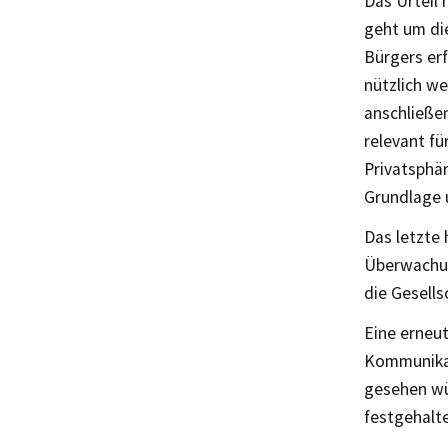
Das Urteil 
geht um die
Bürgers erf
nützlich w
anschließen
relevant f
Privatsphär
Grundlage 
Das letzte 
Überwachun
die Gesells
Eine erneu
Kommunikat
gesehen wür
festgehalt