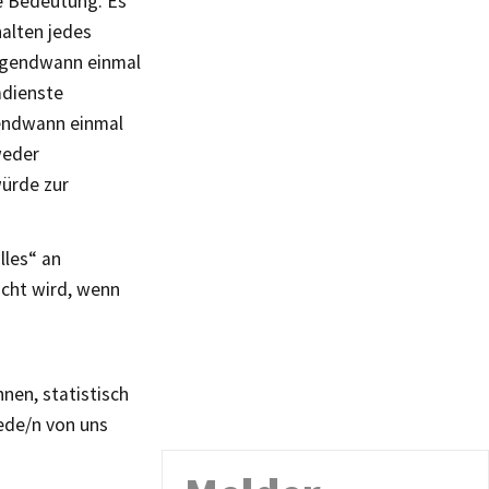
he Bedeutung. Es
halten jedes
irgendwann einmal
mdienste
gendwann einmal
weder
würde zur
lles“ an
acht wird, wenn
en, statistisch
jede/n von uns