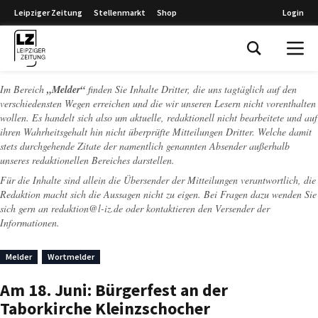
Leipziger Zeitung
Stellenmarkt
Shop
Login
Leipziger Zeitung
Im Bereich
„Melder“
finden Sie Inhalte Dritter, die uns tagtäglich auf den
verschiedensten Wegen erreichen und die wir unseren Lesern nicht vorenthalten
wollen. Es handelt sich also um aktuelle, redaktionell nicht bearbeitete und auf
ihren Wahrheitsgehalt hin nicht überprüfte Mitteilungen Dritter. Welche damit
stets durchgehende Zitate der namentlich genannten Absender außerhalb
unseres redaktionellen Bereiches darstellen.
Für die Inhalte sind allein die Übersender der Mitteilungen verantwortlich, die
Redaktion macht sich die Aussagen nicht zu eigen. Bei Fragen dazu wenden Sie
sich gern an
redaktion@l-iz.de
oder kontaktieren den Versender der
Informationen.
Melder
Wortmelder
Am 18. Juni: Bürgerfest an der
Taborkirche Kleinzschocher