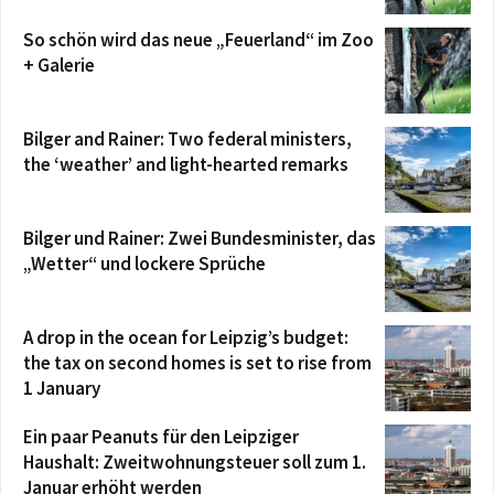
So schön wird das neue „Feuerland“ im Zoo
+ Galerie
Bilger and Rainer: Two federal ministers,
the ‘weather’ and light-hearted remarks
Bilger und Rainer: Zwei Bundesminister, das
„Wetter“ und lockere Sprüche
A drop in the ocean for Leipzig’s budget:
the tax on second homes is set to rise from
1 January
Ein paar Peanuts für den Leipziger
Haushalt: Zweitwohnungsteuer soll zum 1.
Januar erhöht werden