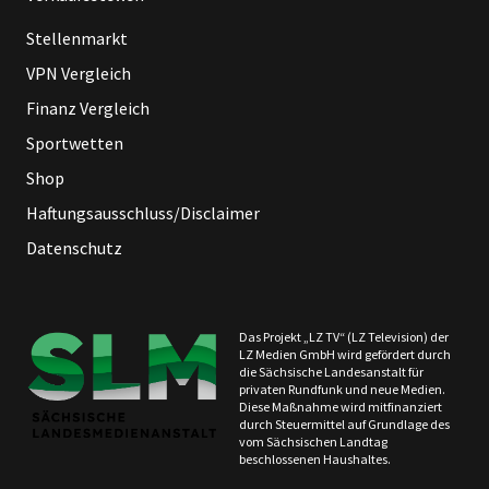
Stellenmarkt
VPN Vergleich
Finanz Vergleich
Sportwetten
Shop
Haftungsausschluss/Disclaimer
Datenschutz
Das Projekt „LZ TV“ (LZ Television) der
LZ Medien GmbH wird gefördert durch
die Sächsische Landesanstalt für
privaten Rundfunk und neue Medien.
Diese Maßnahme wird mitfinanziert
durch Steuermittel auf Grundlage des
vom Sächsischen Landtag
beschlossenen Haushaltes.