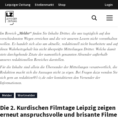
Leipziger Zeitung
Stellenmarkt
Shop
Login
Leipziger Zeitung
Im Bereich
„Melder“
finden Sie Inhalte Dritter, die uns tagtäglich auf den
verschiedensten Wegen erreichen und die wir unseren Lesern nicht vorenthalten
wollen. Es handelt sich also um aktuelle, redaktionell nicht bearbeitete und auf
ihren Wahrheitsgehalt hin nicht überprüfte Mitteilungen Dritter. Welche damit
stets durchgehende Zitate der namentlich genannten Absender außerhalb
unseres redaktionellen Bereiches darstellen.
Für die Inhalte sind allein die Übersender der Mitteilungen verantwortlich, die
Redaktion macht sich die Aussagen nicht zu eigen. Bei Fragen dazu wenden Sie
sich gern an
redaktion@l-iz.de
oder kontaktieren den Versender der
Informationen.
Melder
Wortmelder
Die 2. Kurdischen Filmtage Leipzig zeigen
erneut anspruchsvolle und brisante Filme