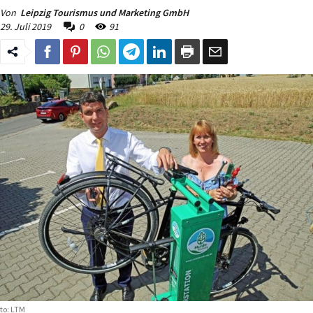
Von
Leipzig Tourismus und Marketing GmbH
29. Juli 2019
0
91
to: LTM