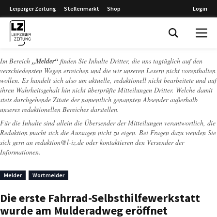
Leipziger Zeitung
Stellenmarkt
Shop
Login
Leipziger Zeitung
Im Bereich
„Melder“
finden Sie Inhalte Dritter, die uns tagtäglich auf den
verschiedensten Wegen erreichen und die wir unseren Lesern nicht vorenthalten
wollen. Es handelt sich also um aktuelle, redaktionell nicht bearbeitete und auf
ihren Wahrheitsgehalt hin nicht überprüfte Mitteilungen Dritter. Welche damit
stets durchgehende Zitate der namentlich genannten Absender außerhalb
unseres redaktionellen Bereiches darstellen.
Für die Inhalte sind allein die Übersender der Mitteilungen verantwortlich, die
Redaktion macht sich die Aussagen nicht zu eigen. Bei Fragen dazu wenden Sie
sich gern an
redaktion@l-iz.de
oder kontaktieren den Versender der
Informationen.
Melder
Wortmelder
Die erste Fahrrad-Selbsthilfewerkstatt
wurde am Mulderadweg eröffnet