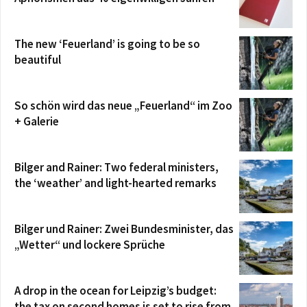
The new ‘Feuerland’ is going to be so
beautiful
So schön wird das neue „Feuerland“ im Zoo
+ Galerie
Bilger and Rainer: Two federal ministers,
the ‘weather’ and light-hearted remarks
Bilger und Rainer: Zwei Bundesminister, das
„Wetter“ und lockere Sprüche
A drop in the ocean for Leipzig’s budget:
the tax on second homes is set to rise from