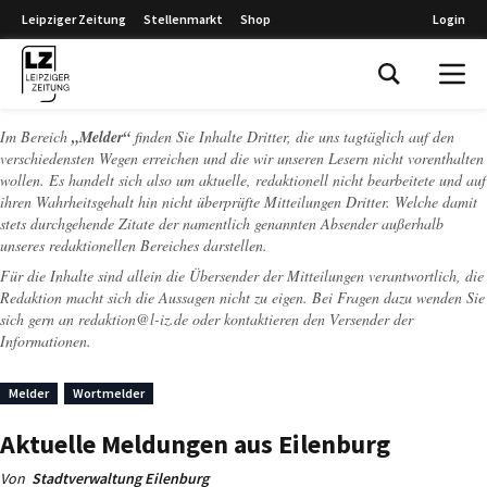
Leipziger Zeitung
Stellenmarkt
Shop
Login
Leipziger Zeitung
Im Bereich
„Melder“
finden Sie Inhalte Dritter, die uns tagtäglich auf den
verschiedensten Wegen erreichen und die wir unseren Lesern nicht vorenthalten
wollen. Es handelt sich also um aktuelle, redaktionell nicht bearbeitete und auf
ihren Wahrheitsgehalt hin nicht überprüfte Mitteilungen Dritter. Welche damit
stets durchgehende Zitate der namentlich genannten Absender außerhalb
unseres redaktionellen Bereiches darstellen.
Für die Inhalte sind allein die Übersender der Mitteilungen verantwortlich, die
Redaktion macht sich die Aussagen nicht zu eigen. Bei Fragen dazu wenden Sie
sich gern an
redaktion@l-iz.de
oder kontaktieren den Versender der
Informationen.
Melder
Wortmelder
Aktuelle Meldungen aus Eilenburg
Von
Stadtverwaltung Eilenburg