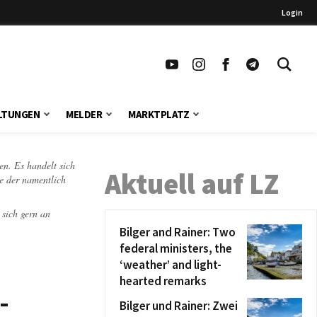
Login
LTUNGEN
MELDER
MARKTPLATZ
en. Es handelt sich
Aktuell auf LZ
te der namentlich
 sich gern an
Bilger and Rainer: Two
federal ministers, the
‘weather’ and light-
hearted remarks
-
Bilger und Rainer: Zwei