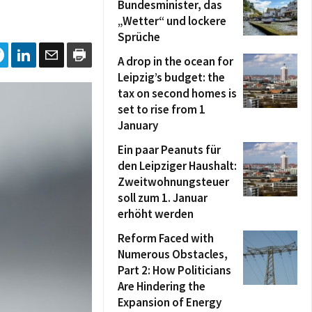
Bundesminister, das
„Wetter“ und lockere
Sprüche
A drop in the ocean for
Leipzig’s budget: the
tax on second homes is
set to rise from 1
January
Ein paar Peanuts für
den Leipziger Haushalt:
Zweitwohnungsteuer
soll zum 1. Januar
erhöht werden
Reform Faced with
Numerous Obstacles,
Part 2: How Politicians
Are Hindering the
Expansion of Energy