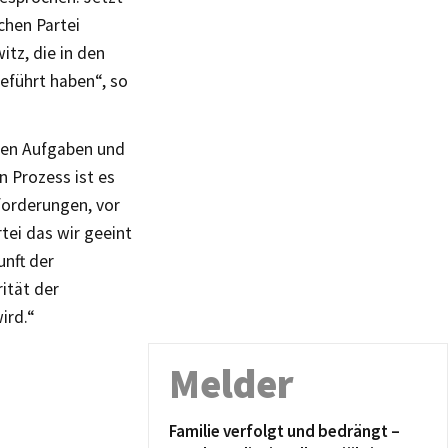
chen Partei
itz, die in den
führt haben“, so
den Aufgaben und
 Prozess ist es
forderungen, vor
tei das wir geeint
nft der
rität der
ird.“
Melder
Familie verfolgt und bedrängt –