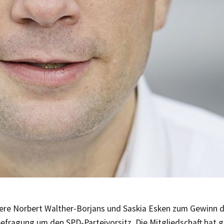
liere Norbert Walther-Borjans und Saskia Esken zum Gewinn 
efragung um den SPD-Parteivorsitz. Die Mitgliedschaft hat 