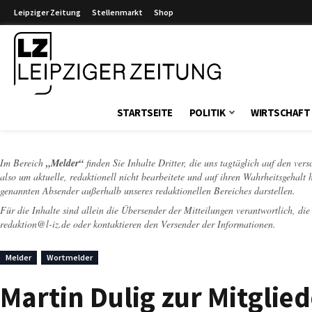
Leipziger Zeitung
Stellenmarkt
Shop
Leipziger Zeitung
STARTSEITE
POLITIK
WIRTSCHAFT
Im Bereich
„Melder“
finden Sie Inhalte Dritter, die uns tagtäglich auf den ver
also um aktuelle, redaktionell nicht bearbeitete und auf ihren Wahrheitsgehalt 
genannten Absender außerhalb unseres redaktionellen Bereiches darstellen.
Für die Inhalte sind allein die Übersender der Mitteilungen verantwortlich, di
redaktion@l-iz.de
oder kontaktieren den Versender der Informationen.
Melder
Wortmelder
Martin Dulig zur Mitgli