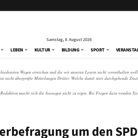
Samstag, 8. August 2026
LEBEN
KULTUR
BILDUNG
SPORT
VERANSTA
schiedensten Wegen erreichen und die wir unseren Lesern nicht vorenthalten woll
hin nicht überprüfte Mitteilungen Dritter. Welche damit stets durchgehende Zita
e Redaktion macht sich die Aussagen nicht zu eigen. Bei Fragen dazu wenden Sie
ederbefragung um den SPD