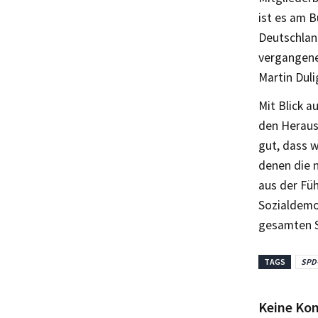
ist es am 
Deutschland
vergangene
Martin Duli
Mit Blick 
den Heraus
gut, dass 
denen die n
aus der Fü
Sozialdemok
gesamten S
TAGS
SPD-
Keine Ko