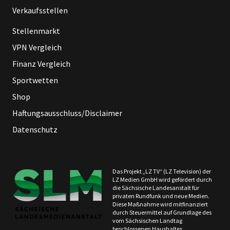
Verkaufsstellen
Stellenmarkt
VPN Vergleich
Finanz Vergleich
Sportwetten
Shop
Haftungsausschluss/Disclaimer
Datenschutz
Das Projekt „LZ TV“ (LZ Television) der
LZ Medien GmbH wird gefördert durch
die Sächsische Landesanstalt für
privaten Rundfunk und neue Medien.
Diese Maßnahme wird mitfinanziert
durch Steuermittel auf Grundlage des
vom Sächsischen Landtag
beschlossenen Haushaltes.