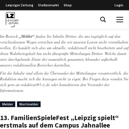
Leipziger Zeitung
Stellenmarkt
Shop
Login
Leipziger Zeitung
Im Bereich
„Melder“
finden Sie Inhalte Dritter, die uns tagtäglich auf den
verschiedensten Wegen erreichen und die wir unseren Lesern nicht vorenthalten
wollen. Es handelt sich also um aktuelle, redaktionell nicht bearbeitete und auf
ihren Wahrheitsgehalt hin nicht überprüfte Mitteilungen Dritter. Welche damit
stets durchgehende Zitate der namentlich genannten Absender außerhalb
unseres redaktionellen Bereiches darstellen.
Für die Inhalte sind allein die Übersender der Mitteilungen verantwortlich, die
Redaktion macht sich die Aussagen nicht zu eigen. Bei Fragen dazu wenden Sie
sich gern an
redaktion@l-iz.de
oder kontaktieren den Versender der
Informationen.
Melder
Wortmelder
13. FamilienSpieleFest „Leipzig spielt“
erstmals auf dem Campus Jahnallee