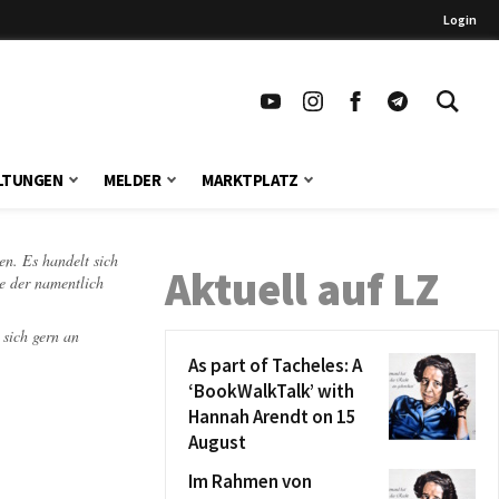
Login
LTUNGEN
MELDER
MARKTPLATZ
en. Es handelt sich
Aktuell auf LZ
te der namentlich
 sich gern an
As part of Tacheles: A
‘BookWalkTalk’ with
Hannah Arendt on 15
August
Im Rahmen von