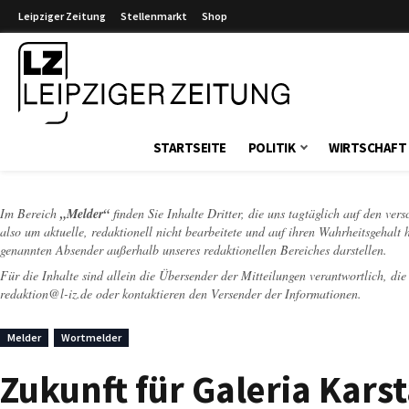
Leipziger Zeitung
Stellenmarkt
Shop
Leipziger Zeitung
STARTSEITE
POLITIK
WIRTSCHAFT
Im Bereich
„Melder“
finden Sie Inhalte Dritter, die uns tagtäglich auf den ver
also um aktuelle, redaktionell nicht bearbeitete und auf ihren Wahrheitsgehalt 
genannten Absender außerhalb unseres redaktionellen Bereiches darstellen.
Für die Inhalte sind allein die Übersender der Mitteilungen verantwortlich, di
redaktion@l-iz.de
oder kontaktieren den Versender der Informationen.
Melder
Wortmelder
Zukunft für Galeria Kar