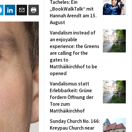
Tacheles: Ein
„BookWalkTalk“ mit
Hannah Arendt am 15.
August
Vandalism instead of
an enjoyable
experience: the Greens
are calling for the
gates to
Matthäikirchhof to be
opened
Vandalismus statt
Erlebbarkeit: Grüne
fordern Öffnung der
Tore zum
Matthäikirchhof
Sunday Church No. 166:
Kreypau Church near