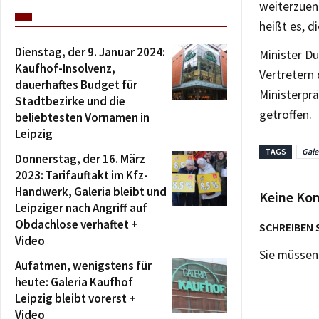
weiterzuent
heißt es, d
Dienstag, der 9. Januar 2024:
Minister D
Kaufhof-Insolvenz,
Vertretern
dauerhaftes Budget für
Ministerpr
Stadtbezirke und die
getroffen.
beliebtesten Vornamen in
Leipzig
TAGS
Gale
Donnerstag, der 16. März
2023: Tarifauftakt im Kfz-
Handwerk, Galeria bleibt und
Keine Ko
Leipziger nach Angriff auf
Obdachlose verhaftet +
SCHREIBEN 
Video
Sie müsse
Aufatmen, wenigstens für
heute: Galeria Kaufhof
Leipzig bleibt vorerst +
Video