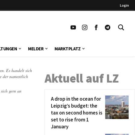
Login
LTUNGEN
MELDER
MARKTPLATZ
en. Es handelt sich
Aktuell auf LZ
te der namentlich
 sich gern an
A drop in the ocean for
Leipzig’s budget: the
tax on second homes is
set to rise from 1
January