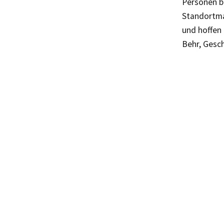
Personen b
Standortma
und hoffen 
Behr, Gesc