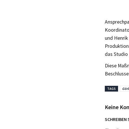
Ansprechpar
Koordinator
und Henrik 
Produktions
das Studio
Diese Maßn
Beschlusse
TAGS
Görl
Keine Ko
SCHREIBEN 