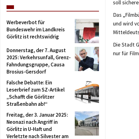
soll sicher
Das „Filmb
Werbeverbot für
und wird vo
Bundeswehr im Landkreis
Mitteldeut
Görlitz ist rechtswidrig
Die Stadt G
Donnerstag, der 7. August
nur für Fi
2025: Verkehrsunfall, Grenz-
Fahndungsgruppe, Causa
Brosius-Gersdorf
Falsche Debatte: Ein
Leserbrief zum SZ-Artikel
„Schafft die Görlitzer
Straßenbahn ab!“
Freitag, der 3. Januar 2025:
Neonazi nach Angriff in
Görlitz in U-Haft und
Verletzte nach Silvester am