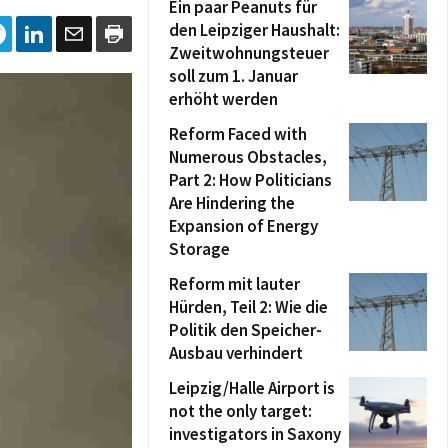
Ein paar Peanuts für
den Leipziger Haushalt:
Zweitwohnungsteuer
soll zum 1. Januar
erhöht werden
Reform Faced with
Numerous Obstacles,
Part 2: How Politicians
Are Hindering the
Expansion of Energy
Storage
Reform mit lauter
Hürden, Teil 2: Wie die
Politik den Speicher-
Ausbau verhindert
Leipzig/Halle Airport is
not the only target:
investigators in Saxony