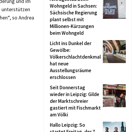
rderung und im
Wohngeld in Sachsen:
t unterstützen
Sächsische Regierung
ehen“, so Andrea
plant selbst mit
Millionen-Kürzungen
beim Wohngeld
Licht ins Dunkel der
Gewölbe:
Völkerschlachtdenkmal
hat neue
Ausstellungsräume
erschlossen
Seit Donnerstag
wieder in Leipzig: Gilde
der Marktschreier
gastiert mit Fischmarkt
am Völki
Hallo Leipzig: So
startet Freitag, der 7.