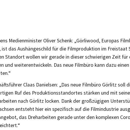
ens Medienminister Oliver Schenk: „Görliwood, Europas Film
 ist das Aushängeschild für die Filmproduktion im Freistaat
en Standort wollen wir gerade in dieser schwierigen Zeit für
en und weiterentwickeln. Das neue Filmbüro kann dazu einen
sten.“
tsführer Claas Danielsen: „Das neue Filmbüro Görlitz soll d
artigen Ruf des Produktionsstandortes stärken und mit sei
rbeiten nach Görlitz locken. Dank der großzügigen Unterst
achsen entsteht hier ein spezifisch auf die Filmindustrie aus
ngebot, das Dreharbeiten gerade unter den komplexen Co
eichtert.“