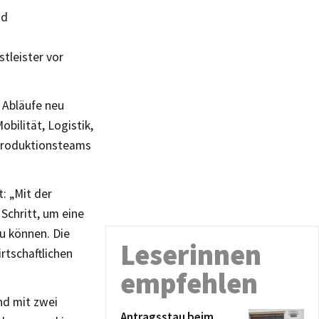
nd
tleister vor
 Abläufe neu
bilität, Logistik,
 Produktionsteams
: „Mit der
Schritt, um eine
u können. Die
Leserinnen
rtschaftlichen
empfehlen
nd mit zwei
Antragsstau beim