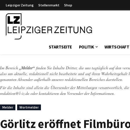
Leipziger Zeitung
Stellenmarkt
Shop
Leipziger Zeitung
STARTSEITE
POLITIK
WIRTSCHAFT
Im Bereich
„Melder“
finden Sie Inhalte Dritter, die uns tagtäglich auf den ver
also um aktuelle, redaktionell nicht bearbeitete und auf ihren Wahrheitsgehalt 
genannten Absender außerhalb unseres redaktionellen Bereiches darstellen.
Für die Inhalte sind allein die Übersender der Mitteilungen verantwortlich, di
redaktion@l-iz.de
oder kontaktieren den Versender der Informationen.
Melder
Wortmelder
Görlitz eröffnet Filmbür