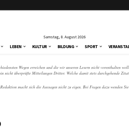
Samstag, 8. August 2026
LEBEN
KULTUR
BILDUNG
SPORT
VERANSTA
schiedensten Wegen erreichen und die wir unseren Lesern nicht vorenthalten woll
hin nicht überprüfte Mitteilungen Dritter. Welche damit stets durchgehende Zita
e Redaktion macht sich die Aussagen nicht zu eigen. Bei Fragen dazu wenden Sie
o