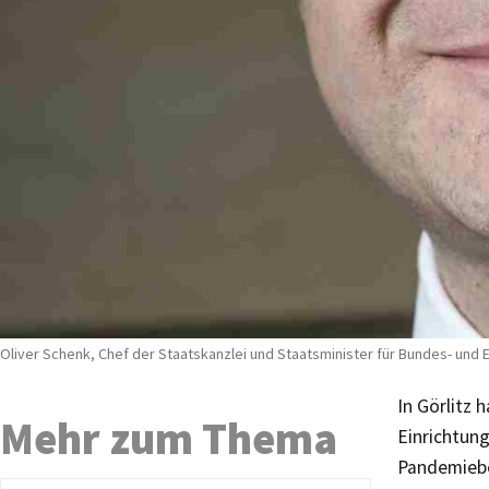
Oliver Schenk, Chef der Staatskanzlei und Staatsminister für Bundes- un
In Görlitz
Mehr zum Thema
Einrichtun
Pandemiebe