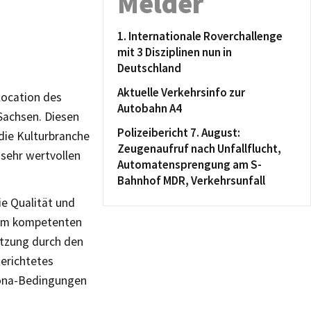
Melder
1. Internationale Roverchallenge
mit 3 Disziplinen nun in
Deutschland
Aktuelle Verkehrsinfo zur
location des
Autobahn A4
 Sachsen. Diesen
Polizeibericht 7. August:
 die Kulturbranche
Zeugenaufruf nach Unfallflucht,
 sehr wertvollen
Automatensprengung am S-
Bahnhof MDR, Verkehrsunfall
ie Qualität und
nem kompetenten
ützung durch den
gerichtetes
rona-Bedingungen