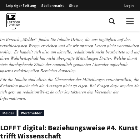
Leipziger Zeitung
Stellenmarkt
Shop
Login
Leipziger Zeitung
Im Bereich
„Melder“
finden Sie Inhalte Dritter, die uns tagtäglich auf den
verschiedensten Wegen erreichen und die wir unseren Lesern nicht vorenthalten
wollen. Es handelt sich also um aktuelle, redaktionell nicht bearbeitete und auf
ihren Wahrheitsgehalt hin nicht überprüfte Mitteilungen Dritter. Welche damit
stets durchgehende Zitate der namentlich genannten Absender außerhalb
unseres redaktionellen Bereiches darstellen.
Für die Inhalte sind allein die Übersender der Mitteilungen verantwortlich, die
Redaktion macht sich die Aussagen nicht zu eigen. Bei Fragen dazu wenden Sie
sich gern an
redaktion@l-iz.de
oder kontaktieren den Versender der
Informationen.
Melder
Wortmelder
LOFFT digital: Beziehungsweise #4. Kunst
trifft Wissenschaft