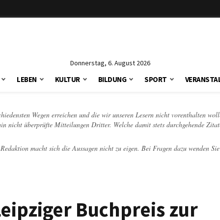
Donnerstag, 6. August 2026
LEBEN
KULTUR
BILDUNG
SPORT
VERANSTA
schiedensten Wegen erreichen und die wir unseren Lesern nicht vorenthalten woll
hin nicht überprüfte Mitteilungen Dritter. Welche damit stets durchgehende Zita
e Redaktion macht sich die Aussagen nicht zu eigen. Bei Fragen dazu wenden Sie
eipziger Buchpreis zur