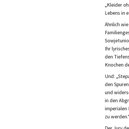
„Kleider oh
Lebens in e
Ähnlich wi
Familienges
Sowjetunion
Ihr lyrisch
den Tiefens
Knochen de
Und: „Stepa
den Spuren
und widerse
in den Abgr
imperialen 
zu werden.
Der Jury d