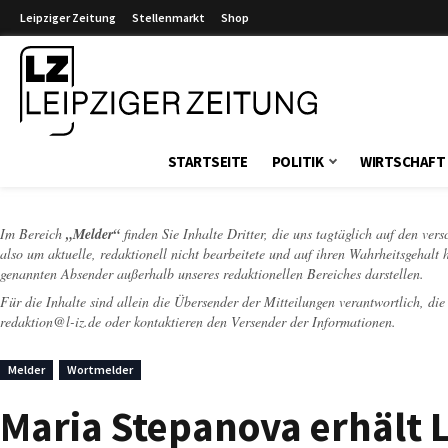
Leipziger Zeitung
Stellenmarkt
Shop
Leipziger Zeitung
STARTSEITE
POLITIK
WIRTSCHAFT
Im Bereich
„Melder“
finden Sie Inhalte Dritter, die uns tagtäglich auf den ver
also um aktuelle, redaktionell nicht bearbeitete und auf ihren Wahrheitsgehalt 
genannten Absender außerhalb unseres redaktionellen Bereiches darstellen.
Für die Inhalte sind allein die Übersender der Mitteilungen verantwortlich, di
redaktion@l-iz.de
oder kontaktieren den Versender der Informationen.
Melder
Wortmelder
Maria Stepanova erhält L