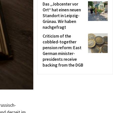
Das „Jobcenter vor
Ort“ hat einen neuen
Standort in Leipzig-
Grünau. Wir haben
nachgefragt
Criticism of the
cobbled-together
pension reform: East
German minister-
presidents receive
backing from the DGB
russisch-
und derzeit im