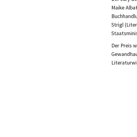
Maike Albat
Buchhandlun
Strigl (Lit
Staatsminis
Der Preis w
Gewandhaus
Literaturwi