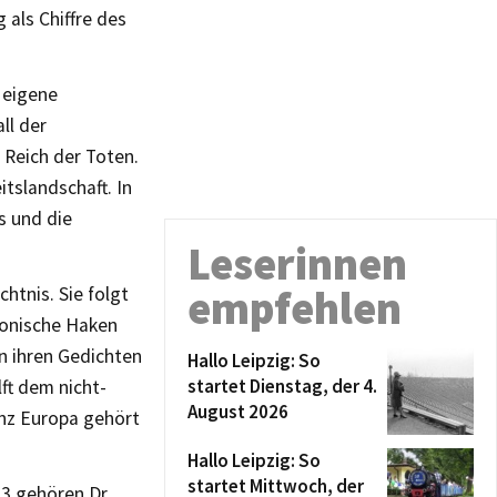
als Chiffre des
 eigene
ll der
 Reich der Toten.
itslandschaft. In
s und die
Leserinnen
empfehlen
htnis. Sie folgt
ronische Haken
n ihren Gedichten
Hallo Leipzig: So
startet Dienstag, der 4.
lft dem nicht-
August 2026
ganz Europa gehört
Hallo Leipzig: So
startet Mittwoch, der
3 gehören Dr.