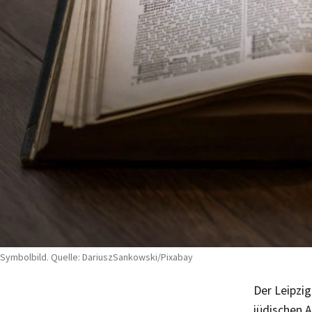
Symbolbild. Quelle: DariuszSankowski/Pixabay
Der Leipzig
jüdischen 