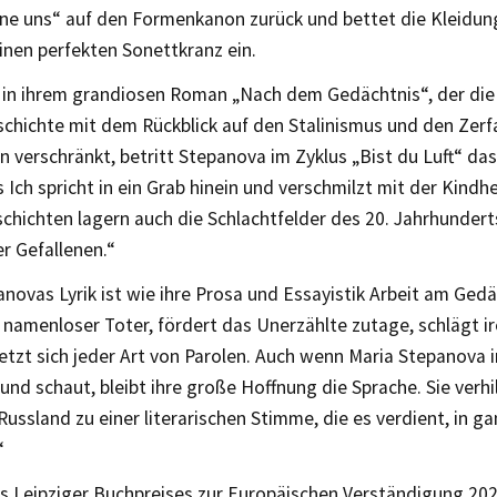
ne uns“ auf den Formenkanon zurück und bettet die Kleidung 
inen perfekten Sonettkranz ein.
e in ihrem grandiosen Roman „Nach dem Gedächtnis“, der die
chichte mit dem Rückblick auf den Stalinismus und den Zerfa
 verschränkt, betritt Stepanova im Zyklus „Bist du Luft“ das
es Ich spricht in ein Grab hinein und verschmilzt mit der Kindhe
chichten lagern auch die Schlachtfelder des 20. Jahrhundert
r Gefallenen.“
novas Lyrik ist wie ihre Prosa und Essayistik Arbeit am Gedäc
 namenloser Toter, fördert das Unerzählte zutage, schlägt i
tzt sich jeder Art von Parolen. Auch wenn Maria Stepanova i
und schaut, bleibt ihre große Hoffnung die Sprache. Sie verhi
Russland zu einer literarischen Stimme, die es verdient, in 
“
es Leipziger Buchpreises zur Europäischen Verständigung 202