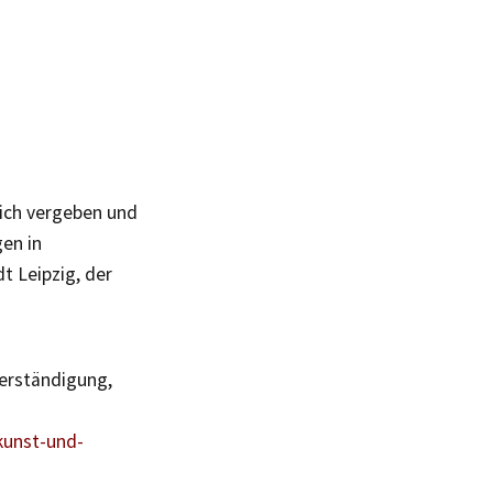
lich vergeben und
gen in
t Leipzig, der
Verständigung,
kunst-und-