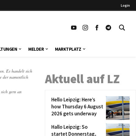
Login
LTUNGEN
MELDER
MARKTPLATZ
en. Es handelt sich
Aktuell auf LZ
te der namentlich
 sich gern an
Hello Leipzig: Here’s
how Thursday 6 August
2026 gets underway
Hallo Leipzig: So
startet Donnerstag,