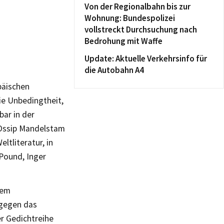
Von der Regionalbahn bis zur
Wohnung: Bundespolizei
vollstreckt Durchsuchung nach
Bedrohung mit Waffe
Update: Aktuelle Verkehrsinfo für
die Autobahn A4
päischen
ie Unbedingtheit,
ar in der
 Ossip Mandelstam
ltliteratur, in
Pound, Inger
dem
 gegen das
er Gedichtreihe