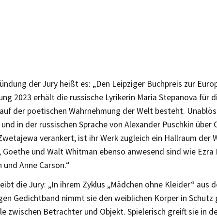
ündung der Jury heißt es: „Den Leipziger Buchpreis zur Euro
ng 2023 erhält die russische Lyrikerin Maria Stepanova für d
e auf der poetischen Wahrnehmung der Welt besteht. Unablösb
und in der russischen Sprache von Alexander Puschkin über
Zwetajewa verankert, ist ihr Werk zugleich ein Hallraum der We
 Goethe und Walt Whitman ebenso anwesend sind wie Ezra 
n und Anne Carson.“
eibt die Jury: „In ihrem Zyklus „Mädchen ohne Kleider“ aus 
gen Gedichtband nimmt sie den weiblichen Körper in Schutz
e zwischen Betrachter und Objekt. Spielerisch greift sie in d