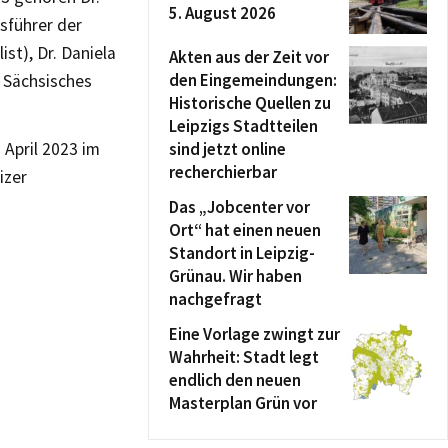
5. August 2026
tsführer der
st), Dr. Daniela
Akten aus der Zeit vor
den Eingemeindungen:
, Sächsisches
Historische Quellen zu
Leipzigs Stadtteilen
 April 2023 im
sind jetzt online
recherchierbar
izer
Das „Jobcenter vor
Ort“ hat einen neuen
Standort in Leipzig-
Grünau. Wir haben
nachgefragt
Eine Vorlage zwingt zur
Wahrheit: Stadt legt
endlich den neuen
Masterplan Grün vor