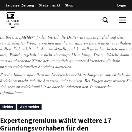
Leipziger Zeitung
Stellenmarkt
Shop
Login
Leipziger Zeitung
Im Bereich
„Melder“
finden Sie Inhalte Dritter, die uns tagtäglich auf den
verschiedensten Wegen erreichen und die wir unseren Lesern nicht vorenthalten
wollen. Es handelt sich also um aktuelle, redaktionell nicht bearbeitete und auf
ihren Wahrheitsgehalt hin nicht überprüfte Mitteilungen Dritter. Welche damit
stets durchgehende Zitate der namentlich genannten Absender außerhalb
unseres redaktionellen Bereiches darstellen.
Für die Inhalte sind allein die Übersender der Mitteilungen verantwortlich, die
Redaktion macht sich die Aussagen nicht zu eigen. Bei Fragen dazu wenden Sie
sich gern an
redaktion@l-iz.de
oder kontaktieren den Versender der
Informationen.
Melder
Wortmelder
Expertengremium wählt weitere 17
Gründungsvorhaben für den