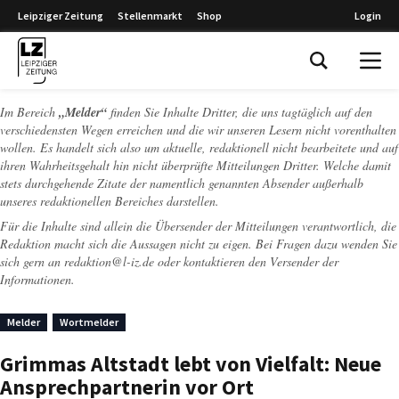
Leipziger Zeitung
Stellenmarkt
Shop
Login
Leipziger Zeitung
Im Bereich
„Melder“
finden Sie Inhalte Dritter, die uns tagtäglich auf den
verschiedensten Wegen erreichen und die wir unseren Lesern nicht vorenthalten
wollen. Es handelt sich also um aktuelle, redaktionell nicht bearbeitete und auf
ihren Wahrheitsgehalt hin nicht überprüfte Mitteilungen Dritter. Welche damit
stets durchgehende Zitate der namentlich genannten Absender außerhalb
unseres redaktionellen Bereiches darstellen.
Für die Inhalte sind allein die Übersender der Mitteilungen verantwortlich, die
Redaktion macht sich die Aussagen nicht zu eigen. Bei Fragen dazu wenden Sie
sich gern an
redaktion@l-iz.de
oder kontaktieren den Versender der
Informationen.
Melder
Wortmelder
Grimmas Altstadt lebt von Vielfalt: Neue
Ansprechpartnerin vor Ort