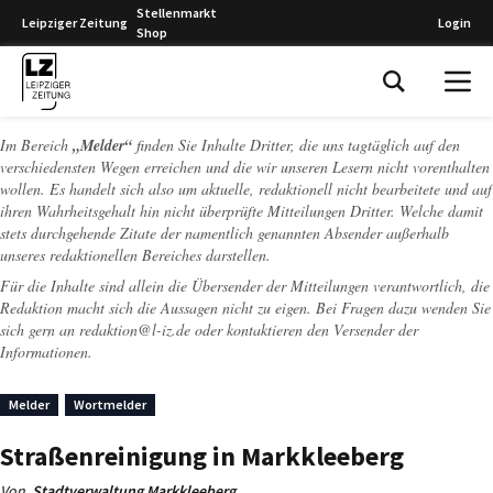
Stellenmarkt
Leipziger Zeitung
Login
Shop
Leipziger Zeitung
Im Bereich
„Melder“
finden Sie Inhalte Dritter, die uns tagtäglich auf den
verschiedensten Wegen erreichen und die wir unseren Lesern nicht vorenthalten
wollen. Es handelt sich also um aktuelle, redaktionell nicht bearbeitete und auf
ihren Wahrheitsgehalt hin nicht überprüfte Mitteilungen Dritter. Welche damit
stets durchgehende Zitate der namentlich genannten Absender außerhalb
unseres redaktionellen Bereiches darstellen.
Für die Inhalte sind allein die Übersender der Mitteilungen verantwortlich, die
Redaktion macht sich die Aussagen nicht zu eigen. Bei Fragen dazu wenden Sie
sich gern an
redaktion@l-iz.de
oder kontaktieren den Versender der
Informationen.
Melder
Wortmelder
Straßenreinigung in Markkleeberg
Von
Stadtverwaltung Markkleeberg