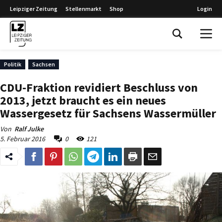
Leipziger Zeitung
Stellenmarkt
Shop
Login
Leipziger Zeitung
Politik
Sachsen
CDU-Fraktion revidiert Beschluss von
2013, jetzt braucht es ein neues
Wassergesetz für Sachsens Wassermüller
Von
Ralf Julke
5. Februar 2016
0
121