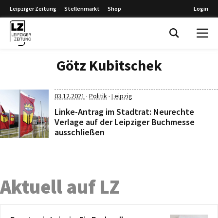
Leipziger Zeitung
Stellenmarkt
Shop
Login
Leipziger Zeitung
Götz Kubitschek
·
·
03.12.2021
Politik
Leipzig
Linke-Antrag im Stadtrat: Neurechte
Verlage auf der Leipziger Buchmesse
ausschließen
Aktuell auf LZ