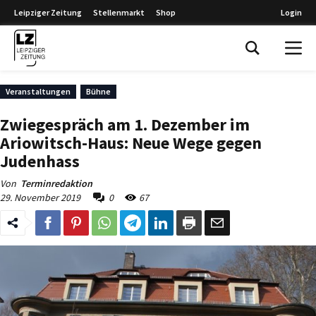
Leipziger Zeitung
Stellenmarkt
Shop
Login
Leipziger Zeitung
Veranstaltungen
Bühne
Zwiegespräch am 1. Dezember im
Ariowitsch-Haus: Neue Wege gegen
Judenhass
Von
Terminredaktion
29. November 2019
0
67