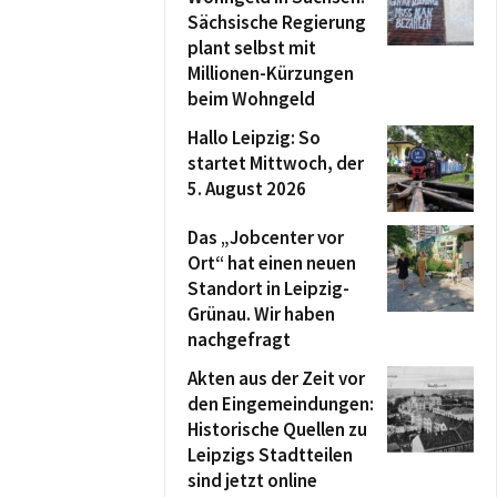
Sächsische Regierung
plant selbst mit
Millionen-Kürzungen
beim Wohngeld
Hallo Leipzig: So
startet Mittwoch, der
5. August 2026
Das „Jobcenter vor
Ort“ hat einen neuen
Standort in Leipzig-
Grünau. Wir haben
nachgefragt
Akten aus der Zeit vor
den Eingemeindungen:
Historische Quellen zu
Leipzigs Stadtteilen
sind jetzt online