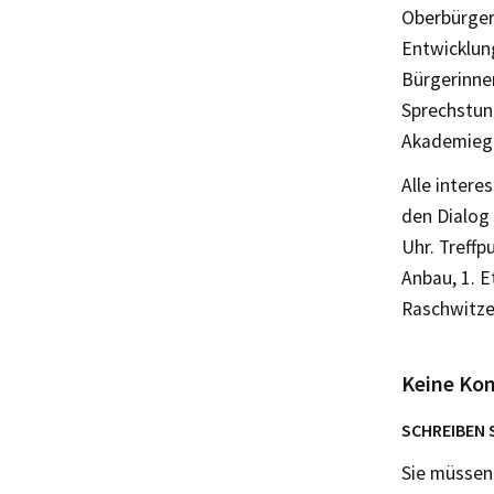
Oberbürger
Entwicklun
Bürgerinnen
Sprechstun
Akademiegr
Alle intere
den Dialog
Uhr. Treffp
Anbau, 1. E
Raschwitzer
Keine Ko
SCHREIBEN 
Sie müsse