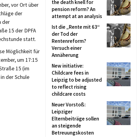
the death knell for
ber, vor Ort über
pension reform? An
chläge der
attempt at an analysis
n der
Ist die „Rente mit 63“
raße 15 der DPFA
der Tod der
echstunde statt.
Rentenreform?
Versuch einer
se Möglichkeit für
Annäherung
tember, um 17:15
New initiative:
Straße 15 (im
Childcare fees in
in der Schule
Leipzig to be adjusted
to reflect rising
childcare costs
Neuer Vorstoß:
Leipziger
Elternbeiträge sollen
an steigende
Betreuungskosten