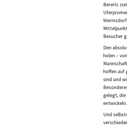
Bereits zu
Uferpromen
Wermsdorf 
Mittelpunkt
Besucher g
Den absolu
holen – vo
Mannschaft 
hoffen auf 
sind und wi
Besonderes
gelegt, die
entwickeln.
Und selbstv
verschieden