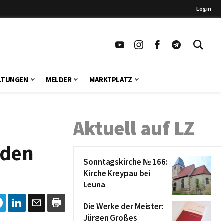
Login
LTUNGEN
MELDER
MARKTPLATZ
Aktuell auf LZ
 den
Sonntagskirche № 166:
Kirche Kreypau bei
Leuna
Die Werke der Meister:
Jürgen Großes