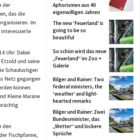
n der
Aphorismen aus 40
eigenwilligen Jahren
en, das die
rganisieren. Im
The new ‘Feuerland’ is
going to be so
 interessierte
beautiful
So schön wird das neue
14 Uhr: Dabei
„Feuerland“ im Zoo +
 Etzold und seine
Galerie
die Schaulustigen
 ins Netz gegangen
Bilger and Rainer: Two
federal ministers, the
werden können.
‘weather’ and light-
und Kleine Maräne
hearted remarks
prächtig
Bilger und Rainer: Zwei
Bundesminister, das
n den
„Wetter“ und lockere
Sprüche
 der Fischpfanne,