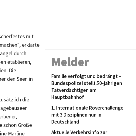
scherfestes mit
machen“, erklärte
dangel durch
Melder
en etablieren,
en. Die
Familie verfolgt und bedrängt –
her den Seen in
Bundespolizei stellt 50-jährigen
Tatverdächtigen am
Hauptbahnhof
usätzlich die
1. Internationale Roverchallenge
 Tagebauseen
mit 3 Disziplinen nun in
erbener,
Deutschland
de schon Große
Aktuelle Verkehrsinfo zur
eine Maräne