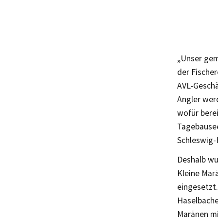
„Unser geme
der Fische
AVL-Geschäf
Angler werd
wofür berei
Tagebauseen
Schleswig-
Deshalb wu
Kleine Mar
eingesetzt
Haselbache
Maränen mi