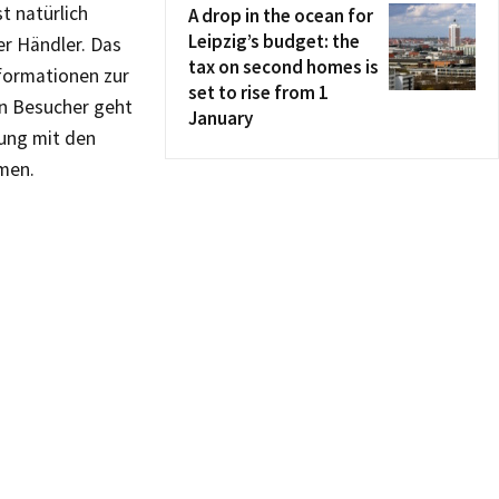
t natürlich
A drop in the ocean for
Leipzig’s budget: the
r Händler. Das
tax on second homes is
formationen zur
set to rise from 1
en Besucher geht
January
gung mit den
mmen.