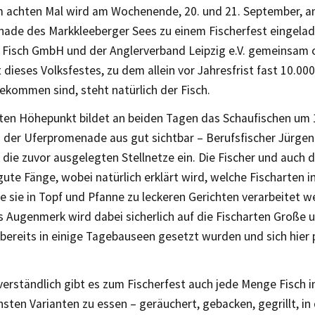
m achten Mal wird am Wochenende, 20. und 21. September, a
ade des Markkleeberger Sees zu einem Fischerfest eingelad
Fisch GmbH und der Anglerverband Leipzig e.V. gemeinsam o
 dieses Volksfestes, zu dem allein vor Jahresfrist fast 10.000
ekommen sind, steht natürlich der Fisch.
ten Höhepunkt bildet an beiden Tagen das Schaufischen um 
n der Uferpromenade aus gut sichtbar – Berufsfischer Jürgen
die zuvor ausgelegten Stellnetze ein. Die Fischer und auch 
gute Fänge, wobei natürlich erklärt wird, welche Fischarten
e sie in Topf und Pfanne zu leckeren Gerichten verarbeitet 
 Augenmerk wird dabei sicherlich auf die Fischarten Große 
 bereits in einige Tagebauseen gesetzt wurden und sich hier 
erständlich gibt es zum Fischerfest auch jede Menge Fisch i
sten Varianten zu essen – geräuchert, gebacken, gegrillt, in