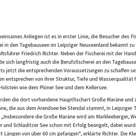
insames Anliegen ist es in erster Linie, die Besucher des Fi
rei in den Tagebauseen im Leipziger Neuseenland bekannt zu 
tsführer Friedrich Richter. Neben der Fischerei mit der Han
e sich langfristig auch die Berufsfischerei an den Tagebause
ts jetzt die entsprechenden Voraussetzungen zu schaffen sei
 entsprechen von ihrer Struktur, Tiefe und Wasserqualität 
Holstein wie dem Plöner See und dem Kellersee.
rden die dort vorhandene Hauptfischart Große Maräne und z
äne, die aus dem Arendsee bei Stendal stammt, in Leipziger
. „Insbesondere die Große Maräne wird am Markleeberger, W
r und Schladitzer See schon mit Erfolg beangelt, dabei wur
t Längen von über 60 cm gefangen“, erklärte Richter. Die Kl