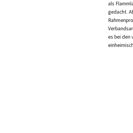
als Flammla
gedacht. A
Rahmenprog
Verbandsarb
es bei den
einheimisch