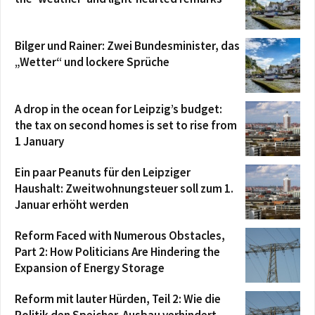
Bilger und Rainer: Zwei Bundesminister, das
„Wetter“ und lockere Sprüche
A drop in the ocean for Leipzig’s budget:
the tax on second homes is set to rise from
1 January
Ein paar Peanuts für den Leipziger
Haushalt: Zweitwohnungsteuer soll zum 1.
Januar erhöht werden
Reform Faced with Numerous Obstacles,
Part 2: How Politicians Are Hindering the
Expansion of Energy Storage
Reform mit lauter Hürden, Teil 2: Wie die