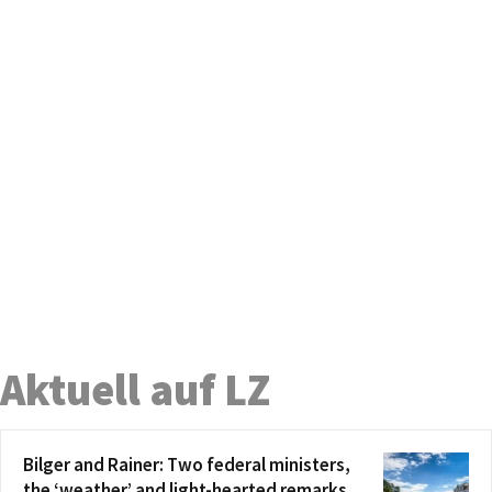
Aktuell auf LZ
Bilger and Rainer: Two federal ministers,
the ‘weather’ and light-hearted remarks