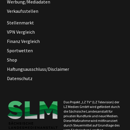
Werbung/Mediadaten
Verkaufsstellen
Stellenmarkt
VPN Vergleich
Finanz Vergleich
Sportwetten
Shop
Haftungsausschluss/Disclaimer
Datenschutz
Das Projekt „LZ TV“ (LZ Television) der
LZ Medien GmbH wird gefördert durch
die Sächsische Landesanstalt für
privaten Rundfunk und neue Medien.
Diese Maßnahme wird mitfinanziert
durch Steuermittel auf Grundlage des
vom Sächsischen Landtag