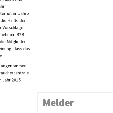
ahr
ternet im Jahre
die Hälfte der
r Vorschläge
ernehmen B2B
ie Mitglieder
einung, dass das
e.
ht angenommen
raucherzentrale
im Jahr 2015
Melder