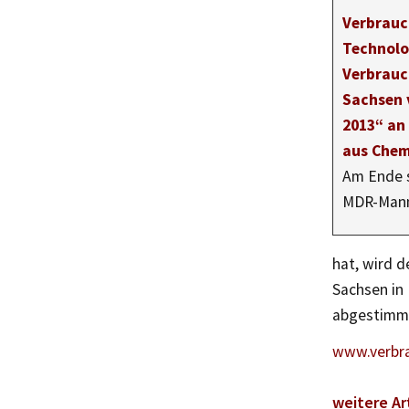
Verbrauc
Technolo
Verbrauc
Sachsen 
2013“ an
aus Chem
Am Ende s
MDR-Man
hat, wird d
Sachsen in 
abgestimm
www.verbra
weitere Ar