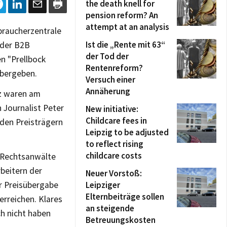
the death knell for
pension reform? An
attempt at an analysis
braucherzentrale
Ist die „Rente mit 63“
 der B2B
der Tod der
n "Prellbock
Rentenreform?
übergeben.
Versuch einer
Annäherung
tz waren am
 Journalist Peter
New initiative:
Childcare fees in
 den Preisträgern
Leipzig to be adjusted
to reflect rising
childcare costs
e Rechtsanwälte
beitern der
Neuer Vorstoß:
r Preisübergabe
Leipziger
Elternbeiträge sollen
erreichen. Klares
an steigende
h nicht haben
Betreuungskosten