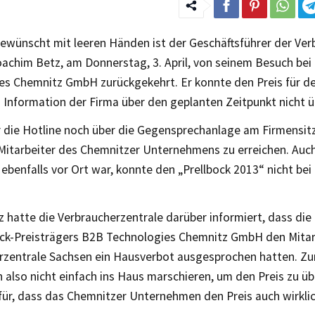
gewünscht mit leeren Händen ist der Geschäftsführer der Ver
oachim Betz, am Donnerstag, 3. April, von seinem Besuch bei
es Chemnitz GmbH zurückgekehrt. Er konnte den Preis für de
z Information der Firma über den geplanten Zeitpunkt nicht 
 die Hotline noch über die Gegensprechanlage am Firmensi
Mitarbeiter des Chemnitzer Unternehmens zu erreichen. Auch
 ebenfalls vor Ort war, konnte den „Prellbock 2013“ nicht bei
z hatte die Verbraucherzentrale darüber informiert, dass di
ock-Preisträgers B2B Technologies Chemnitz GmbH den Mitar
rzentrale Sachsen ein Hausverbot ausgesprochen hatten. Zu
also nicht einfach ins Haus marschieren, um den Preis zu üb
für, dass das Chemnitzer Unternehmen den Preis auch wirklic