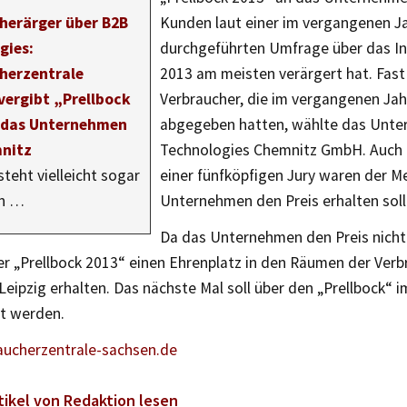
herärger über B2B
Kunden laut einer im vergangenen J
gies:
durchgeführten Umfrage über das In
herzentrale
2013 am meisten verärgert hat. Fast 
vergibt „Prellbock
Verbraucher, die im vergangenen Jah
 das Unternehmen
abgegeben hatten, wählte das Unt
nitz
Technologies Chemnitz GmbH. Auch d
teht vielleicht sogar
einer fünfköpfigen Jury waren der M
n …
Unternehmen den Preis erhalten soll
Da das Unternehmen den Preis nic
er „Prellbock 2013“ einen Ehrenplatz in den Räumen der Verb
Leipzig erhalten. Das nächste Mal soll über den „Prellbock“ 
t werden.
ucherzentrale-sachsen.de
tikel von Redaktion lesen