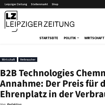
Leipziger Zeitung
Stellenmarkt
Shop
Leipziger Zeitung
STARTSEITE
POLITIK
WIRTSCHAFT
Wirtschaft
Verbraucher
B2B Technologies Chemn
Annahme: Der Preis für
Ehrenplatz in der Verbr
Von
Redaktion