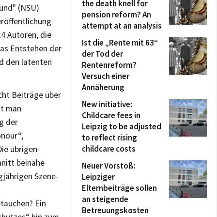
the death knell for
rund" (NSU)
pension reform? An
röffentlichung
attempt at an analysis
4 Autoren, die
Ist die „Rente mit 63“
as Entstehen der
der Tod der
d den latenten
Rentenreform?
Versuch einer
Annäherung
cht Beiträge über
New initiative:
mt man
Childcare fees in
g der
Leipzig to be adjusted
onour“,
to reflect rising
childcare costs
ie übrigen
hnitt beinahe
Neuer Vorstoß:
gjährigen Szene-
Leipziger
Elternbeiträge sollen
an steigende
btauchen? Ein
Betreuungskosten