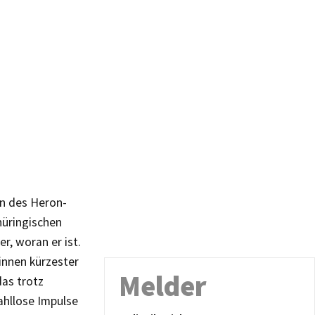
en des Heron-
hüringischen
r, woran er ist.
innen kürzester
Melder
das trotz
ahllose Impulse