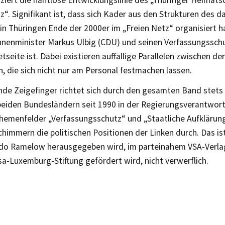
zziert die nahtlose Entwicklungslinie des „Thüringer Heimat
z“. Signifikant ist, dass sich Kader aus den Strukturen des 
n Thüringen Ende der 2000er im „Freien Netz“ organisiert h
nnenminister Markus Ulbig (CDU) und seinen Verfassungsschu
etseite ist. Dabei existieren auffällige Parallelen zwischen de
, die sich nicht nur am Personal festmachen lassen.
de Zeigefinger richtet sich durch den gesamten Band stets
 beiden Bundesländern seit 1990 in der Regierungsverantwor
hemenfelder „Verfassungsschutz“ und „Staatliche Aufklärun
immern die politischen Positionen der Linken durch. Das is
do Ramelow herausgegeben wird, im parteinahem VSA-Verlag
a-Luxemburg-Stiftung gefördert wird, nicht verwerflich.