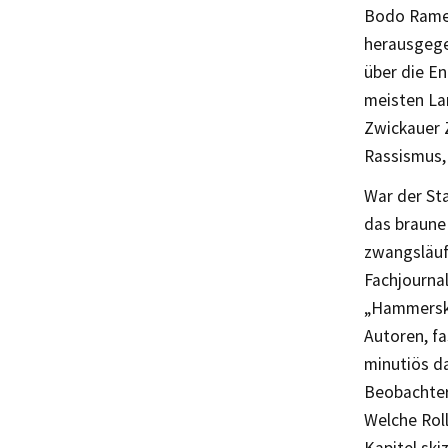
Bodo Ramel
herausgege
über die E
meisten La
Zwickauer 
Rassismus,
War der Sta
das braune
zwangsläuf
Fachjournal
„Hammerski
Autoren, fa
minutiös d
Beobachter
Welche Roll