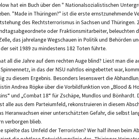
ow hat ein Buch über den " Nationalsozialistischen Unterg
ben. "Made in Thüringen?" ist die erste ernstzunehmende Ve
ntstehung des Rechtsterrorismus in Sachsen und Thüringen. 2
ndtagsabgeordnete oder Fraktionsmitarbeiter, beleuchten d
Zelle, das jahrelange Wegschauen in Politik und Behörden un
 der seit 1989 zu mindestens 182 Toten führte.
at all die Jahre auf dem rechten Auge blind? Liest man die a
 Spinnennetz, in das der NSU nahtlos eingebettet war, kom
ig zu diesem Ergebnis. Besonders lesenswert die Abhandlun
istin Andrea Röpke über die Vorbildfunktion von „Blood & H
ns“ und „Combat 18“ für Zschäpe, Mundlos und Bönhardt. D
st alle aus dem Parteiumfeld, rekonstruieren in diesem Absc
as Heranwachsen einer unterschätzten Gefahr, die selbst lan
n verborgen blieb.
e spielte das Umfeld der Terroristen? Wer half ihnen beim A