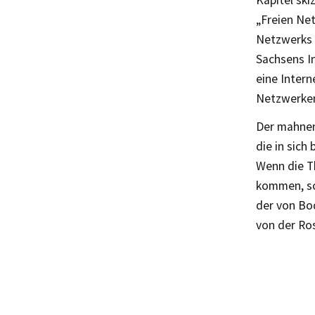
Kapitel ski
„Freien Net
Netzwerks i
Sachsens I
eine Intern
Netzwerken
Der mahnen
die in sich
Wenn die T
kommen, sch
der von Bo
von der Ros