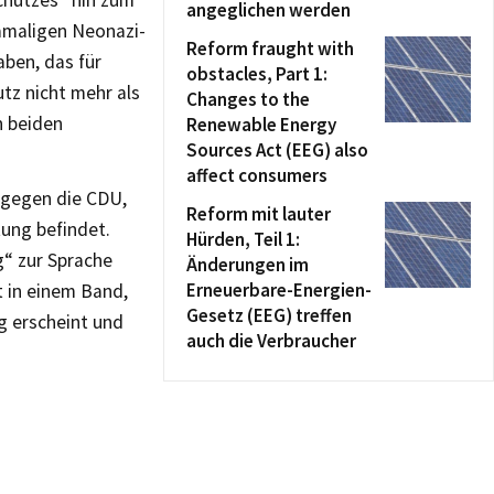
schutzes“ hin zum
angeglichen werden
damaligen Neonazi-
Reform fraught with
aben, das für
obstacles, Part 1:
tz nicht mehr als
Changes to the
n beiden
Renewable Energy
Sources Act (EEG) also
affect consumers
 gegen die CDU,
Reform mit lauter
tung befindet.
Hürden, Teil 1:
g“ zur Sprache
Änderungen im
Erneuerbare-Energien-
t in einem Band,
Gesetz (EEG) treffen
 erscheint und
auch die Verbraucher