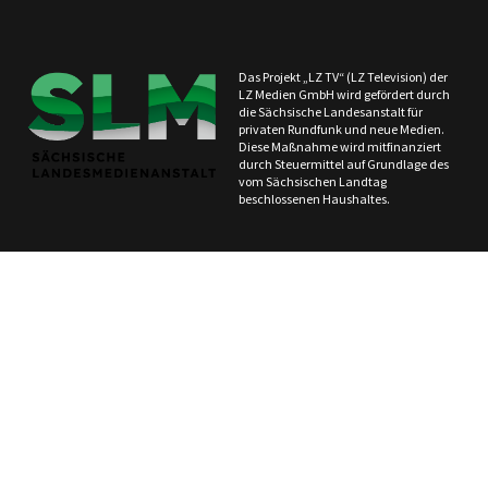
Das Projekt „LZ TV“ (LZ Television) der
LZ Medien GmbH wird gefördert durch
die Sächsische Landesanstalt für
privaten Rundfunk und neue Medien.
Diese Maßnahme wird mitfinanziert
durch Steuermittel auf Grundlage des
vom Sächsischen Landtag
beschlossenen Haushaltes.