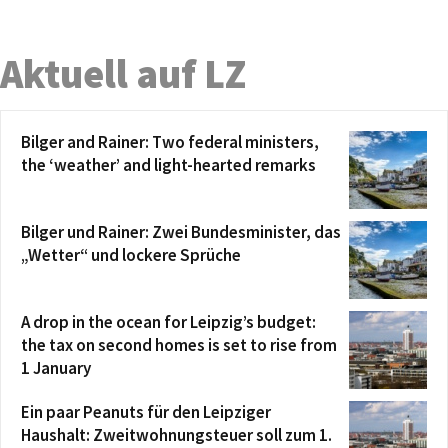
Aktuell auf LZ
Bilger and Rainer: Two federal ministers,
the ‘weather’ and light-hearted remarks
Bilger und Rainer: Zwei Bundesminister, das
„Wetter“ und lockere Sprüche
A drop in the ocean for Leipzig’s budget:
the tax on second homes is set to rise from
1 January
Ein paar Peanuts für den Leipziger
Haushalt: Zweitwohnungsteuer soll zum 1.