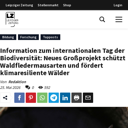
Leipziger Zeitung
Stellenmarkt
Shop
Login
Leipziger Zeitung
Bildung
Forschung
Topposts
Information zum internationalen Tag der
Biodiversität: Neues Großprojekt schützt
Waldfledermausarten und fördert
klimaresiliente Wälder
Von
Redaktion
25. Mai 2026
0
592