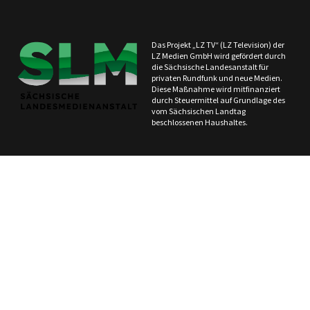
Das Projekt „LZ TV“ (LZ Television) der
LZ Medien GmbH wird gefördert durch
die Sächsische Landesanstalt für
privaten Rundfunk und neue Medien.
Diese Maßnahme wird mitfinanziert
durch Steuermittel auf Grundlage des
vom Sächsischen Landtag
beschlossenen Haushaltes.