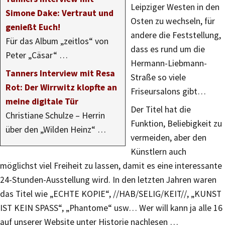
Leipziger Westen in den
Simone Dake: Vertraut und
Osten zu wechseln, für
genießt Euch!
andere die Feststellung,
Für das Album „zeitlos“ von
dass es rund um die
Peter „Cäsar“ …
Hermann-Liebmann-
Tanners Interview mit Resa
Straße so viele
Rot: Der Wirrwitz klopfte an
Friseursalons gibt…
meine digitale Tür
Der Titel hat die
Christiane Schulze – Herrin
Funktion, Beliebigkeit zu
über den „Wilden Heinz“ …
vermeiden, aber den
Künstlern auch
möglichst viel Freiheit zu lassen, damit es eine interessante
24-Stunden-Ausstellung wird. In den letzten Jahren waren
das Titel wie „ECHTE KOPIE“, //HAB/SELIG/KEIT//, „KUNST
IST KEIN SPASS“, „Phantome“ usw… Wer will kann ja alle 16
auf unserer Website unter Historie nachlesen …