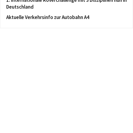
1. Internationale Roverchallenge mit 3 Disziplinen nun in
Deutschland
Aktuelle Verkehrsinfo zur Autobahn A4