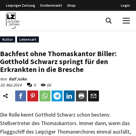
Leipziger Zeitung
Stellenmarkt
Shop
Login
Leipziger Zeitung
Kultur
Lebensart
Bachfest ohne Thomaskantor Biller:
Gotthold Schwarz springt für den
Erkrankten in die Bresche
Von
Ralf Julke
10. Mai 2014
0
66
Die Rolle kennt Gotthold Schwarz schon bestens:
Stellvertreter des Thomaskantors. Immer dann, wenn das
Flaggschiff des Leipziger Thomanerchores einmal ausfällt,