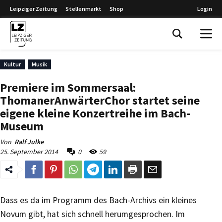
Leipziger Zeitung
Stellenmarkt
Shop
Login
Leipziger Zeitung
Kultur
Musik
Premiere im Sommersaal:
ThomanerAnwärterChor startet seine
eigene kleine Konzertreihe im Bach-
Museum
Von
Ralf Julke
25. September 2014
0
59
Dass es da im Programm des Bach-Archivs ein kleines
Novum gibt, hat sich schnell herumgesprochen. Im