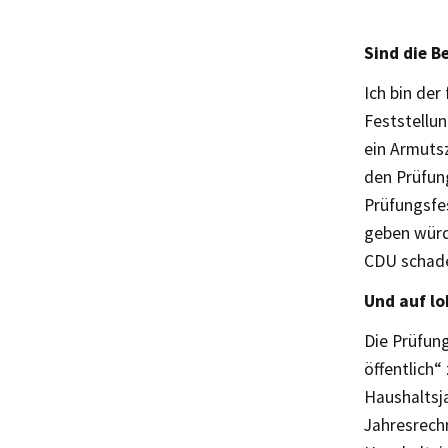
Sind die B
Ich bin der
Feststellu
ein Armutsz
den Prüfun
Prüfungsfes
geben würd
CDU schade
Und auf lo
Die Prüfun
öffentlich
Haushaltsj
Jahresrech