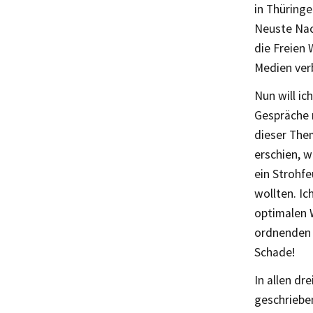
in Thüringe
Neuste Nac
die Freien
Medien ver
Nun will ic
Gespräche 
dieser The
erschien, w
ein Strohf
wollten. Ic
optimalen W
ordnenden 
Schade!
In allen d
geschriebe