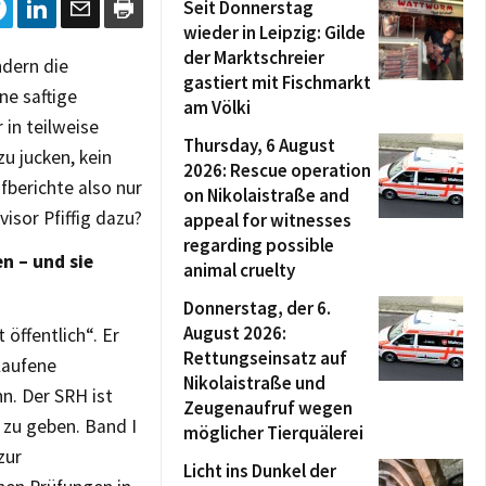
Seit Donnerstag
wieder in Leipzig: Gilde
der Marktschreier
ndern die
gastiert mit Fischmarkt
ne saftige
am Völki
 in teilweise
Thursday, 6 August
u jucken, kein
2026: Rescue operation
fberichte also nur
on Nikolaistraße and
isor Pfiffig dazu?
appeal for witnesses
regarding possible
n – und sie
animal cruelty
Donnerstag, der 6.
August 2026:
öffentlich“. Er
Rettungseinsatz auf
laufene
Nikolaistraße und
n. Der SRH ist
Zeugenaufruf wegen
 zu geben. Band I
möglicher Tierquälerei
zur
Licht ins Dunkel der