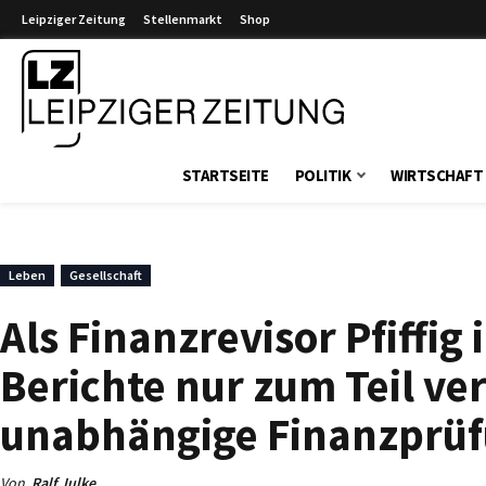
Leipziger Zeitung
Stellenmarkt
Shop
Leipziger Zeitung
STARTSEITE
POLITIK
WIRTSCHAFT
Leben
Gesellschaft
Als Finanzrevisor Pfiffig
Berichte nur zum Teil ve
unabhängige Finanzprüf
Von
Ralf Julke