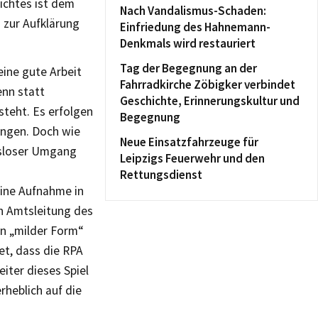
richtes ist dem
Nach Vandalismus-Schaden:
 zur Aufklärung
Einfriedung des Hahnemann-
Denkmals wird restauriert
Tag der Begegnung an der
eine gute Arbeit
Fahrradkirche Zöbigker verbindet
enn statt
Geschichte, Erinnerungskultur und
teht. Es erfolgen
Begegnung
ungen. Doch wie
Neue Einsatzfahrzeuge für
gsloser Umgang
Leipzigs Feuerwehr und den
Rettungsdienst
Eine Aufnahme in
en Amtsleitung des
in „milder Form“
et, dass die RPA
eiter dieses Spiel
rheblich auf die