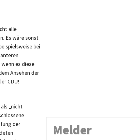
cht alle
n. Es wäre sonst
beispielsweise bei
santeren
t wenn es diese
 dem Ansehen der
der CDU!
als „nicht
schlossene
üfung der
Melder
ndeten