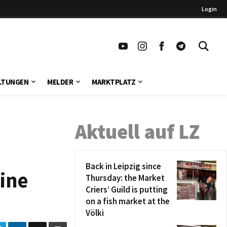
Login
LTUNGEN
MELDER
MARKTPLATZ
Aktuell auf LZ
Back in Leipzig since
eine
Thursday: the Market
Criers’ Guild is putting
on a fish market at the
Völki