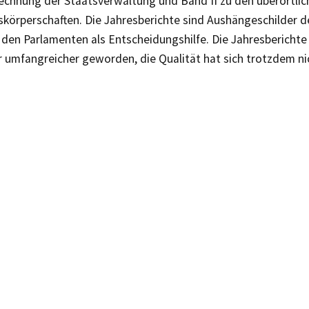
echnung der Staatsverwaltung und Band II zu den überörtlic
skörperschaften. Die Jahresberichte sind Aushängeschilder 
 den Parlamenten als Entscheidungshilfe. Die Jahresberichte
 umfangreicher geworden, die Qualität hat sich trotzdem ni