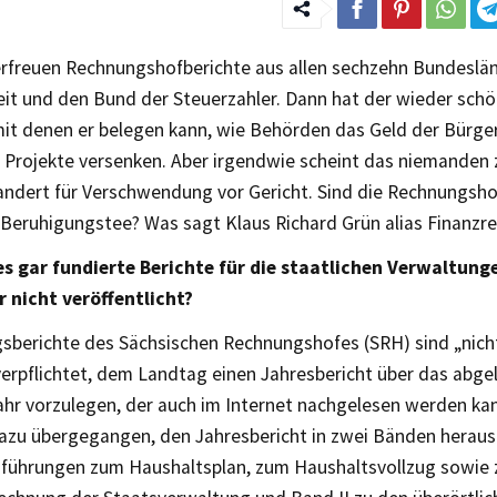
 erfreuen Rechnungshofberichte aus allen sechzehn Bundeslä
eit und den Bund der Steuerzahler. Dann hat der wieder schö
mit denen er belegen kann, wie Behörden das Geld der Bürger
e Projekte versenken. Aber irgendwie scheint das niemanden z
andert für Verschwendung vor Gericht. Sind die Rechnungsho
 Beruhigungstee? Was sagt Klaus Richard Grün alias Finanzrev
es gar fundierte Berichte für die staatlichen Verwaltunge
 nicht veröffentlicht?
sberichte des Sächsischen Rechnungshofes (SRH) sind „nicht 
verpflichtet, dem Landtag einen Jahresbericht über das abge
ahr vorzulegen, der auch im Internet nachgelesen werden kan
dazu übergegangen, den Jahresbericht in zwei Bänden heraus
sführungen zum Haushaltsplan, zum Haushaltsvollzug sowie 