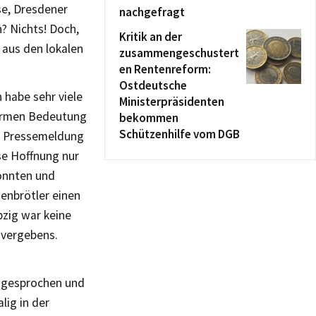
se, Dresdener
nachgefragt
? Nichts! Doch,
Kritik an der
 aus den lokalen
zusammengeschustert
en Rentenreform:
Ostdeutsche
h habe sehr viele
Ministerpräsidenten
normen Bedeutung
bekommen
Schützenhilfe vom DGB
de Pressemeldung
ese Hoffnung nur
onnten und
genbrötler einen
pzig war keine
 vergebens.
 gesprochen und
lig in der