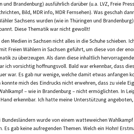
n und Brandenburg) ausführlich darüber (u.a. LVZ, Freie Pres
hrichten, Bild, MDR info, MDR Fernsehen). Was geschah dann
 Wähler Sachsens wurden (wie in Thüringen und Brandenburg)
bannt. Diese Thematik war nicht gewollt!
h den Medien in Sachsen nicht alles in die Schuhe schieben. Ic
mit Freien Wählern in Sachsen geführt, um diese von der e
matik zu überzeugen. Als dann diese inhaltlich hervorragen
ar ich vorsichtig hoffnungsvoll. Bald war erkennbar, dass di
euer war. Es gab nur wenige, welche damit etwas anfangen k
h konnte mich des Eindrucks nicht erwehren, dass zu viele Ei
ahlkampf – wie in Brandenburg – nicht ermöglichten. In Lei
Hand erkennbar. Ich hatte meine Unterstützung angeboten,
rei Bundesländern wurde von einem watteweichen Wahlkampf
n. Es gab keine aufregenden Themen. Welch ein Hohn! Erstma