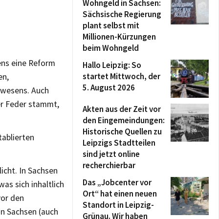
Wohngeld in Sachsen:
Sächsische Regierung
plant selbst mit
Millionen-Kürzungen
beim Wohngeld
ens eine Reform
Hallo Leipzig: So
startet Mittwoch, der
en,
5. August 2026
swesens. Auch
er Feder stammt,
Akten aus der Zeit vor
den Eingemeindungen:
Historische Quellen zu
tablierten
Leipzigs Stadtteilen
sind jetzt online
recherchierbar
icht. In Sachsen
Das „Jobcenter vor
was sich inhaltlich
Ort“ hat einen neuen
vor den
Standort in Leipzig-
in Sachsen (auch
Grünau. Wir haben