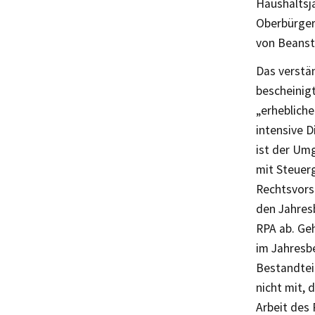
Haushaltsja
Oberbürgerm
von Beanst
Das verstän
bescheinigt
„erheblich
intensive 
ist der Um
mit Steuer
Rechtsvors
den Jahresb
RPA ab. Geh
im Jahresbe
Bestandteil
nicht mit, 
Arbeit des 