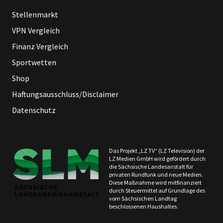
Stellenmarkt
VPN Vergleich
Finanz Vergleich
Sportwetten
Shop
Haftungsausschluss/Disclaimer
Datenschutz
Das Projekt „LZ TV“ (LZ Television) der
LZ Medien GmbH wird gefördert durch
die Sächsische Landesanstalt für
privaten Rundfunk und neue Medien.
Diese Maßnahme wird mitfinanziert
durch Steuermittel auf Grundlage des
vom Sächsischen Landtag
beschlossenen Haushaltes.