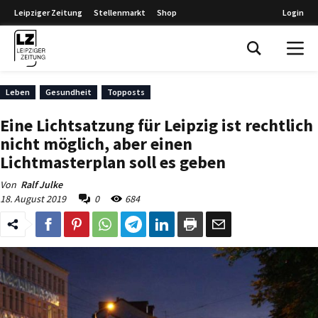
Leipziger Zeitung
Stellenmarkt
Shop
Login
Leipziger Zeitung
Leben
Gesundheit
Topposts
Eine Lichtsatzung für Leipzig ist rechtlich
nicht möglich, aber einen
Lichtmasterplan soll es geben
Von
Ralf Julke
18. August 2019
0
684