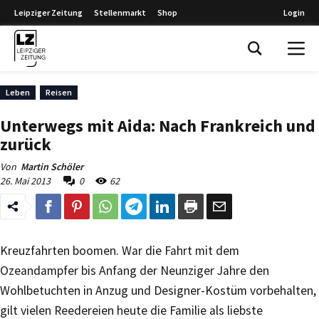
Leipziger Zeitung
Stellenmarkt
Shop
Login
Leipziger Zeitung
Leben
Reisen
Unterwegs mit Aida: Nach Frankreich und
zurück
Von
Martin Schöler
26. Mai 2013
0
62
Kreuzfahrten boomen. War die Fahrt mit dem
Ozeandampfer bis Anfang der Neunziger Jahre den
Wohlbetuchten in Anzug und Designer-Kostüm vorbehalten,
gilt vielen Reedereien heute die Familie als liebste