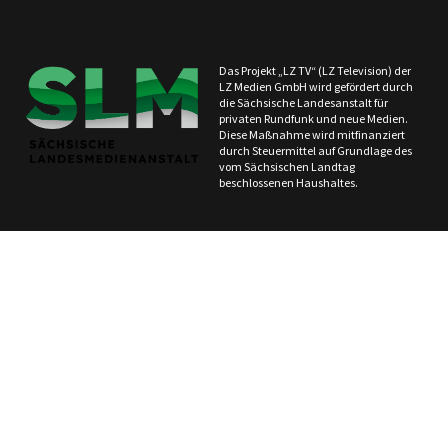
Das Projekt „LZ TV“ (LZ Television) der
LZ Medien GmbH wird gefördert durch
die Sächsische Landesanstalt für
privaten Rundfunk und neue Medien.
Diese Maßnahme wird mitfinanziert
durch Steuermittel auf Grundlage des
vom Sächsischen Landtag
beschlossenen Haushaltes.