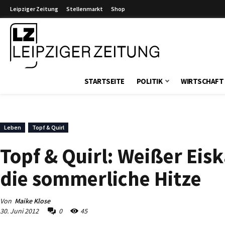
Leipziger Zeitung
Stellenmarkt
Shop
Leipziger Zeitung
STARTSEITE
POLITIK
WIRTSCHAFT
Leben
Topf & Quirl
Topf & Quirl: Weißer Eis
die sommerliche Hitze
Von
Maike Klose
30. Juni 2012
0
45