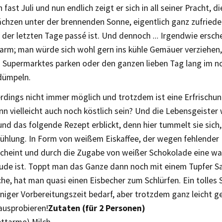
n fast Juli und nun endlich zeigt er sich in all seiner Pracht, 
chzen unter der brennenden Sonne, eigentlich ganz zufriede
 der letzten Tage passé ist. Und dennoch ... Irgendwie ersch
arm; man würde sich wohl gern ins kühle Gemäuer verziehen
s Supermarktes parken oder den ganzen lieben Tag lang im n
dümpeln.
lerdings nicht immer möglich und trotzdem ist eine Erfrisch
nn vielleicht auch noch köstlich sein? Und die Lebensgeiste
nd das folgende Rezept erblickt, denn hier tummelt sie sich, 
kühlung. In Form von weißem Eiskaffee, der wegen fehlender
scheint und durch die Zugabe von weißer Schokolade eine w
de ist. Toppt man das Ganze dann noch mit einem Tupfer Sa
che, hat man quasi einen Eisbecher zum Schlürfen. Ein tolle
niger Vorbereitungszeit bedarf, aber trotzdem ganz leicht g
ausprobieren!
Zutaten (für 2 Personen)