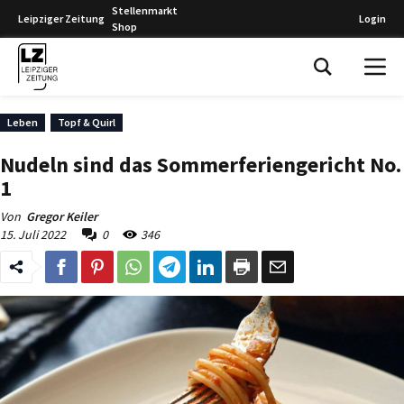
Stellenmarkt
Leipziger Zeitung
Login
Shop
Leipziger Zeitung
Leben
Topf & Quirl
Nudeln sind das Sommerferiengericht No.
1
Von
Gregor Keiler
15. Juli 2022
0
346