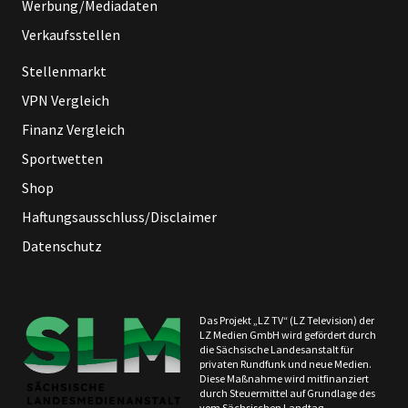
Werbung/Mediadaten
Verkaufsstellen
Stellenmarkt
VPN Vergleich
Finanz Vergleich
Sportwetten
Shop
Haftungsausschluss/Disclaimer
Datenschutz
Das Projekt „LZ TV“ (LZ Television) der
LZ Medien GmbH wird gefördert durch
die Sächsische Landesanstalt für
privaten Rundfunk und neue Medien.
Diese Maßnahme wird mitfinanziert
durch Steuermittel auf Grundlage des
vom Sächsischen Landtag