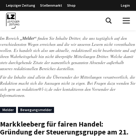
Leipziger Zeitung
Stellenmarkt
Shop
Login
Leipziger Zeitung
Im Bereich
„Melder“
finden Sie Inhalte Dritter, die uns tagtäglich auf den
verschiedensten Wegen erreichen und die wir unseren Lesern nicht vorenthalten
wollen. Es handelt sich also um aktuelle, redaktionell nicht bearbeitete und auf
ihren Wahrheitsgehalt hin nicht überprüfte Mitteilungen Dritter. Welche damit
stets durchgehende Zitate der namentlich genannten Absender außerhalb
unseres redaktionellen Bereiches darstellen.
Für die Inhalte sind allein die Übersender der Mitteilungen verantwortlich, die
Redaktion macht sich die Aussagen nicht zu eigen. Bei Fragen dazu wenden Sie
sich gern an
redaktion@l-iz.de
oder kontaktieren den Versender der
Informationen.
Melder
Bewegungsmelder
Markkleeberg für fairen Handel:
Gründung der Steuerungsgruppe am 21.