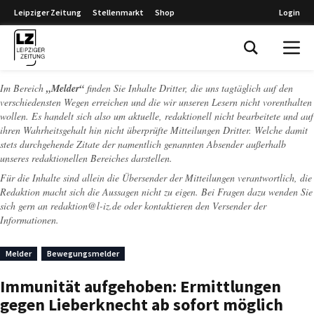
Leipziger Zeitung
Stellenmarkt
Shop
Login
Leipziger Zeitung
Im Bereich
„Melder“
finden Sie Inhalte Dritter, die uns tagtäglich auf den
verschiedensten Wegen erreichen und die wir unseren Lesern nicht vorenthalten
wollen. Es handelt sich also um aktuelle, redaktionell nicht bearbeitete und auf
ihren Wahrheitsgehalt hin nicht überprüfte Mitteilungen Dritter. Welche damit
stets durchgehende Zitate der namentlich genannten Absender außerhalb
unseres redaktionellen Bereiches darstellen.
Für die Inhalte sind allein die Übersender der Mitteilungen verantwortlich, die
Redaktion macht sich die Aussagen nicht zu eigen. Bei Fragen dazu wenden Sie
sich gern an
redaktion@l-iz.de
oder kontaktieren den Versender der
Informationen.
Melder
Bewegungsmelder
Immunität aufgehoben: Ermittlungen
gegen Lieberknecht ab sofort möglich