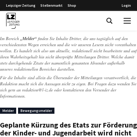
Leipziger Zeitung
Stellenmarkt
Shop
Login
Leipziger Zeitung
Im Bereich
„Melder“
finden Sie Inhalte Dritter, die uns tagtäglich auf den
verschiedensten Wegen erreichen und die wir unseren Lesern nicht vorenthalten
wollen. Es handelt sich also um aktuelle, redaktionell nicht bearbeitete und auf
ihren Wahrheitsgehalt hin nicht überprüfte Mitteilungen Dritter. Welche damit
stets durchgehende Zitate der namentlich genannten Absender außerhalb
unseres redaktionellen Bereiches darstellen.
Für die Inhalte sind allein die Übersender der Mitteilungen verantwortlich, die
Redaktion macht sich die Aussagen nicht zu eigen. Bei Fragen dazu wenden Sie
sich gern an
redaktion@l-iz.de
oder kontaktieren den Versender der
Informationen.
Melder
Bewegungsmelder
Geplante Kürzung des Etats zur Förderung
der Kinder- und Jugendarbeit wird nicht