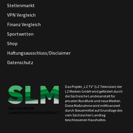
Stellenmarkt
VPN Vergleich
Finanz Vergleich
Sportwetten
Shop
Haftungsausschluss/Disclaimer
Datenschutz
Das Projekt „LZ TV“ (LZ Television) der
LZ Medien GmbH wird gefördert durch
die Sächsische Landesanstalt für
privaten Rundfunk und neue Medien.
Diese Maßnahme wird mitfinanziert
durch Steuermittel auf Grundlage des
vom Sächsischen Landtag
beschlossenen Haushaltes.