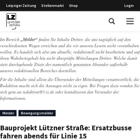
Leipziger Zeitung
Stellenmarkt
Shop
Login
Leipziger Zeitung
Im Bereich
„Melder“
finden Sie Inhalte Dritter, die uns tagtäglich auf den
verschiedensten Wegen erreichen und die wir unseren Lesern nicht vorenthalten
wollen. Es handelt sich also um aktuelle, redaktionell nicht bearbeitete und auf
ihren Wahrheitsgehalt hin nicht überprüfte Mitteilungen Dritter. Welche damit
stets durchgehende Zitate der namentlich genannten Absender außerhalb
unseres redaktionellen Bereiches darstellen.
Für die Inhalte sind allein die Übersender der Mitteilungen verantwortlich, die
Redaktion macht sich die Aussagen nicht zu eigen. Bei Fragen dazu wenden Sie
sich gern an
redaktion@l-iz.de
oder kontaktieren den Versender der
Informationen.
Melder
Bewegungsmelder
Bauprojekt Lützner Straße: Ersatzbusse
fahren abends für Linie 15